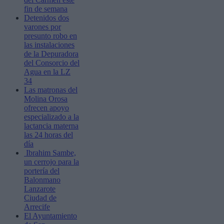
fin de semana
Detenidos dos
varones por
presunto robo en
las instalaciones
de la Depuradora
del Consorcio del
Agua en la LZ
34
Las matronas del
Molina Orosa
ofrecen apoyo
especializado a la
lactancia materna
las 24 horas del
día
Ibrahim Sambe,
un cerrojo para la
portería del
Balonmano
Lanzarote
Ciudad de
Arrecife
El Ayuntamiento