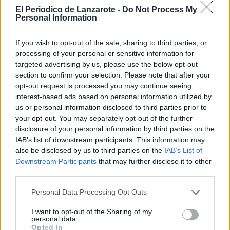
como la eliminación de las listas de
El Periodico de Lanzarote -
Do Not Process My
espera".
Personal Information
Este primer Diagnóstico, desarrollado
entre 2024 y 2025 e impulsado desde
If you wish to opt-out of the sale, sharing to third parties, or
el Observatorio Canario de los
processing of your personal or sensitive information for
Servicios Sociales (OCASS), combina
targeted advertising by us, please use the below opt-out
información estadística y trabajo de
section to confirm your selection. Please note that after your
campo y ha contado con la
participación de más de un millar de
opt-out request is processed you may continue seeing
personas usuarias, profesionales y
interest-based ads based on personal information utilized by
expertas. El estudio se ha llevado a
us or personal information disclosed to third parties prior to
cabo en colaboración con la
your opt-out. You may separately opt-out of the further
Universidad de La Laguna.
disclosure of your personal information by third parties on the
Entre las propuestas de trabajo para la
IAB’s list of downstream participants. This information may
mejora del Sistema de Servicios
also be disclosed by us to third parties on the
IAB’s List of
Sociales en Canarias, propone mejorar
Downstream Participants
that may further disclose it to other
la coordinación con otros sistemas de
third parties.
protección social para reducir las
barreras de acceso, y la necesidad de
Personal Data Processing Opt Outs
modernizar la organización interna y
los procesos de gestión.
I want to opt-out of the Sharing of my
personal data.
Tras la presentación del Diagnóstico,
Opted In