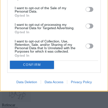
se celebraron varias mesas de trabajo
en grupos en las que se debatieron,
I want to opt-out of the Sale of my
entre otras cuestiones, los retos del
Personal Data.
Sistema Público de Servicios Sociales
Opted In
en Canarias y su integración en el Plan
Estratégico de Servicios Sociales.
I want to opt-out of processing my
Personal Data for Targeted Advertising.
Escribir un comentario
Opted In
I want to opt-out of Collection, Use,
Nombre
Retention, Sale, and/or Sharing of my
(requerido)
Personal Data that Is Unrelated with the
Purposes for which it was collected.
Opted In
CONFIRM
Data Deletion
Data Access
Privacy Policy
Refescar