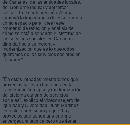
de Canarias, de las entidades locales,
del Gobierno insular y del tercer
sector". En su intervención, Acuña
subrayó la importancia de esta jornada
como espacio para "crear este
momento de reflexión y análisis de
cómo se está diseñando el sistema de
los servicios sociales en Canarias
dirigida hacia su mejora y
modernización que es lo que todos
queremos de los servicios sociales en
Canarias".
"En estas jornadas mostraremos qué
proyectos se están haciendo en la
transformación digital y modernización
del sistema canario de servicios
sociales", explicó el viceconsejero de
Igualdad y Diversidad, Juan Martínez
Doreste, quien subrayó que "hay
proyectos que tienen una enorme
envergadura técnica pero que tienen
un impacto directo sobre aspectos