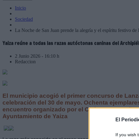
Inicio
Sociedad
La Noche de San Juan prende la alegría y el espíritu festivo de
Yaiza reúne a todas las razas autóctonas caninas del Archipié
2 Junio 2026 - 16:10 h
Redaccion
El municipio acogió el primer concurso de Lanz
celebración del 30 de mayo. Ochenta ejemplares
encuentro organizado por el Club Lanzaroteño d
Ayuntamiento de Yaiza
El Period
If you wish 