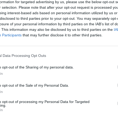
razas de perros autóctonas de las
formation for targeted advertising by us, please use the below opt-out s
ron apreciar y distinguir en el
r selection. Please note that after your opt-out request is processed y
do 30 de mayo, en el pueblo de
eing interest-based ads based on personal information utilized by us or
arias, organizado por el
disclosed to third parties prior to your opt-out. You may separately opt-
que dirige Daniel Medina.
losure of your personal information by third parties on the IAB’s list of
n la colaboración organizativa de
. This information may also be disclosed by us to third parties on the
IA
a Nueva Sociedad de Cazadores de
Participants
that may further disclose it to other third parties.
quienes Yaiza reconoce su interés,
ia que reunió a ochenta
e la Alameda a pesar del aluvión
l Data Processing Opt Outs
o opt-out of the Sharing of my personal data.
 razas, por primera vez en
In
onservar las razas", apunta
 olvidar que el perro es un
es soportando el escudo de la
o opt-out of the Sale of my Personal Data.
In
terísticas de cada raza y los
to opt-out of processing my Personal Data for Targeted
. Presa canario, podenco, pastor
ing.
 podenco enano del hierro, fueron
In
na raza internacional reconocida
rganización canina del mundo.