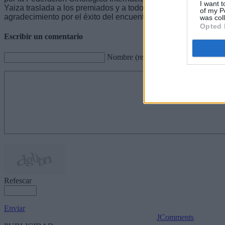
I want t
Yaiza traslada a los premiados y a todos los participantes de L
of my P
agradecimiento por el éxito del encuentro.
was col
Opted 
Escribir un comentario
Nombre (requerido)
Refescar
Enviar
JComments