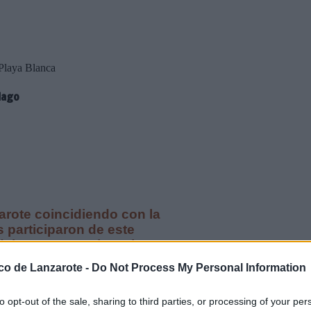
 Playa Blanca
lago
arote coincidiendo con la
 participaron de este
el Presa Canario y el
ico de Lanzarote -
Do Not Process My Personal Information
to opt-out of the sale, sharing to third parties, or processing of your per