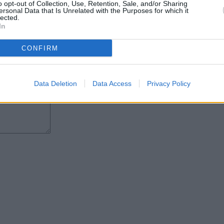
o opt-out of Collection, Use, Retention, Sale, and/or Sharing
anzarote y fuera de la isla su
ersonal Data that Is Unrelated with the Purposes for which it
lected.
In
CONFIRM
Data Deletion
Data Access
Privacy Policy