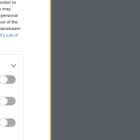
ection to
ou may
 personal
out of the
 downstream
B’s List of