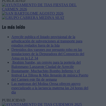
PUBLICIDAD
Lo más leído
Arrecife publica el listado provisional de la
adjudicación de subvenciones al transporte para
estudios reglados fuera de la Isla
Detenidos dos varones por presunto robo en las
instalaciones de la Depuradora del Consorcio del
Agua en la LZ 34
Ibrahim Sambe, un cerrojo para la portería del
Balonmano Lanzarote Ciudad de Arrecife
Bustamante, Muchachito Bombo Infierno y el
festival La Tiñosa & Más llenarán de música Puerto
del Carmen este fin de semana
Las matronas del Molina Orosa ofrecen apoyo
especializado a la lactancia materna las 24 horas del
día
PUBLICIDAD