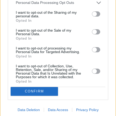
Personal Data Processing Opt Outs
el material que necesitan sus hijos e
hijas por motivos económicos".
I want to opt-out of the Sharing of my
personal data.
Las personas interesadas pueden
Opted In
encontrar toda la información en la
sede electrónica del Ayuntamiento de
I want to opt-out of the Sale of my
Arrecife.
Personal Data.
Opted In
Escribir un comentario
I want to opt-out of processing my
Personal Data for Targeted Advertising.
Nombre
Opted In
(requerido)
I want to opt-out of Collection, Use,
Retention, Sale, and/or Sharing of my
Personal Data that Is Unrelated with the
Purposes for which it was collected.
Opted In
CONFIRM
Data Deletion
Data Access
Privacy Policy