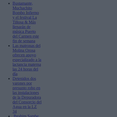
Bustamante,
Muchachito
Bombo Infierno
y el festival La
Tiñosa & Más
llenarán de
música Puerto
del Carmen este
fin de semana
Las matronas del
Molina Orosa
ofrecen apoyo
especializado a la
lactancia materna
las 24 horas del
día
Detenidos dos
varones por
presunto robo en
las instalaciones
de la Depuradora
del Consorcio del
Agua en la LZ
34
Ibrahim Sambe,