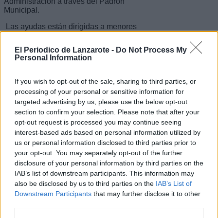
Administración a través del Padrón
Municipal.
Las ayudas están dirigidas a menores
matriculados en centros públicos o
concertados que cursen enseñanzas
El Periodico de Lanzarote -
Do Not Process My
regladas, incluyendo Educación Infantil
Personal Information
(primer y segundo ciclo), Educación
Primaria, Educación Secundaria,
Bachillerato y Ciclos Formativos de
If you wish to opt-out of the sale, sharing to third parties, or
Grado Medio, entre otros estudios
processing of your personal or sensitive information for
afines.
targeted advertising by us, please use the below opt-out
section to confirm your selection. Please note that after your
La convocatoria también establece la
definición de unidad familiar a efectos
opt-out request is processed you may continue seeing
de la subvención, contemplando tanto
interest-based ads based on personal information utilized by
a progenitores o tutores legales como a
us or personal information disclosed to third parties prior to
sus parejas formalmente reconocidas y
your opt-out. You may separately opt-out of the further
a los hijos escolarizados que convivan
disclosure of your personal information by third parties on the
en el domicilio familiar.
IAB’s list of downstream participants. This information may
Maite Corujo anima a las familias que
also be disclosed by us to third parties on the
IAB’s List of
cumplan los requisitos a presentar su
Downstream Participants
that may further disclose it to other
solicitud dentro del plazo establecido.
third parties.
"Nuestra prioridad es el bienestar de
las familias, que nadie deje de adquirir