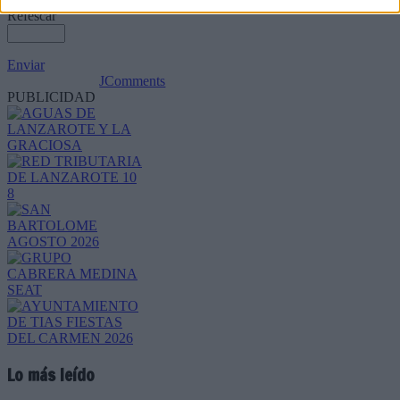
Refescar
Enviar
JComments
PUBLICIDAD
Lo más leído