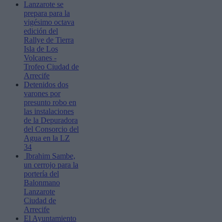
Lanzarote se
prepara para la
vigésimo octava
edición del
Rallye de Tierra
Isla de Los
Volcanes -
Trofeo Ciudad de
Arrecife
Detenidos dos
varones por
presunto robo en
las instalaciones
de la Depuradora
del Consorcio del
Agua en la LZ
34
Ibrahim Sambe,
un cerrojo para la
portería del
Balonmano
Lanzarote
Ciudad de
Arrecife
El Ayuntamiento