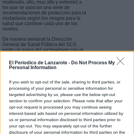
moderado, alto, muy alto y extremo) a
los que se asocian una serie de
recomendaciones de protección para la
ciudadanía según los riesgos para la
salud que conlleve cada uno de los
niveles.
De manera semanal la Dirección
General de Salud Pública del SCS
emite un mapa del archipiélago con el
nivel de riesgo según los indicadores
que establece la AEMET.
El Periodico de Lanzarote -
Do Not Process My
Personal Information
Riesgos de la radiación UV
If you wish to opt-out of the sale, sharing to third parties, or
processing of your personal or sensitive information for
Los efectos agudos de la radiación UV
targeted advertising by us, please use the below opt-out
pueden ser variados: daños en el ADN,
section to confirm your selection. Please note that after your
quemaduras solares, reacciones
fototóxicas y fotoalérgicas e
opt-out request is processed you may continue seeing
inmunodepresión, que puede
interest-based ads based on personal information utilized by
considerarse un factor de riesgo de
us or personal information disclosed to third parties prior to
cáncer y dar lugar a la reactivación de
your opt-out. You may separately opt-out of the further
virus, como por ejemplo el del herpes
disclosure of your personal information by third parties on the