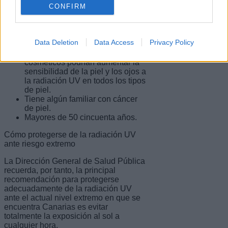
CONFIRM
Toma ciertos medicamentos
orales y tópicos, como
antibióticos, píldoras
anticonceptivas y productos que
Data Deletion
Data Access
Privacy Policy
contienen peróxido de benzoílo,
de igual manera, algunos
cosméticos podrían aumentar la
sensibilidad de la piel y los ojos a
la radiación UV en todos los tipos
de piel.
Tiene algún familiar con cáncer
de piel.
Mayores de 50 cincuenta años.
Cómo protegerse de la radiación UV
ante riesgo extremo
La Dirección General de Salud Pública
recuerda, por tanto, la principal
recomendación para protegerse
adecuadamente de la radiación UV
ante el actual nivel extremo en que se
encuentra Canarias es evitar
totalmente la exposición al sol a
cualquier hora.