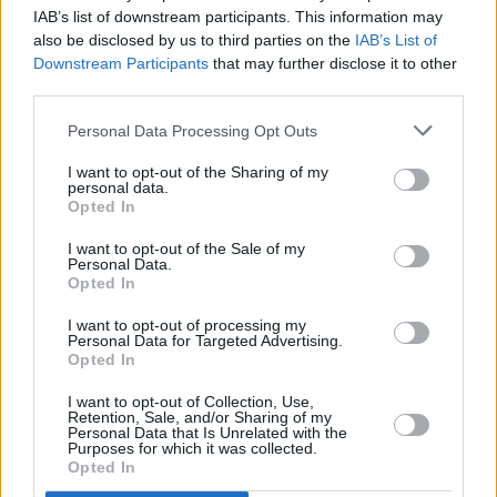
labial.
IAB’s list of downstream participants. This information may
La sobrexposición a la radiación
also be disclosed by us to third parties on the
IAB’s List of
ultravioleta puede causar, asimismo,
Downstream Participants
that may further disclose it to other
graves problemas de salud, incluido el
third parties.
cáncer: el más conocido el melanoma,
que es el cáncer de células basales o
Personal Data Processing Opt Outs
basocelular y de células escamosas o
espinocelular. Además, la exposición a
I want to opt-out of the Sharing of my
la radiación UV aumenta el riesgo de
personal data.
presentar enfermedades oculares si no
Opted In
se usa protección adecuada para los
ojos.
I want to opt-out of the Sale of my
Personal Data.
La radiación UV puede producir,
Opted In
también, efectos dañinos en cualquier
persona, pero los riesgos aumentan
I want to opt-out of processing my
para la población que:
Personal Data for Targeted Advertising.
Opted In
Se expone muchas horas del día,
al sol (bien por razones laborales
I want to opt-out of Collection, Use,
o de ocio) o ha tenido reiterados
Retention, Sale, and/or Sharing of my
episodios de quemaduras solares
Personal Data that Is Unrelated with the
Purposes for which it was collected.
a lo largo de su vida.
Opted In
Tiene la piel, el cabello y los ojos
claros.