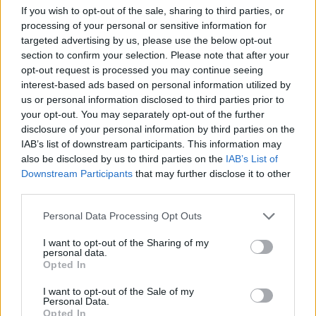
If you wish to opt-out of the sale, sharing to third parties, or
processing of your personal or sensitive information for
targeted advertising by us, please use the below opt-out
Echedey Eugenio comprobó este
section to confirm your selection. Please note that after your
miércoles el avance de la segunda
opt-out request is processed you may continue seeing
fase de la obra de ampliación
interest-based ads based on personal information utilized by
acompañado por el concejal de
Urbanismo, Maciot Cabrera, quien
us or personal information disclosed to third parties prior to
explicó que los trabajos consisten en
your opt-out. You may separately opt-out of the further
"el hormigonado del segundo bloque
disclosure of your personal information by third parties on the
de intervención tras la culminación del
IAB’s list of downstream participants. This information may
primero a doble cara"; así como de y la
also be disclosed by us to third parties on the
IAB’s List of
concejala de Cementerio, Cata Suárez,
Downstream Participants
that may further disclose it to other
quien agradece "la comprensión
mostrada por la ciudadanía ante los
third parties.
lógicos inconvenientes que causan las
obras".
Personal Data Processing Opt Outs
Escribir un comentario
I want to opt-out of the Sharing of my
personal data.
Opted In
Nombre
(requerido)
I want to opt-out of the Sale of my
Personal Data.
Opted In