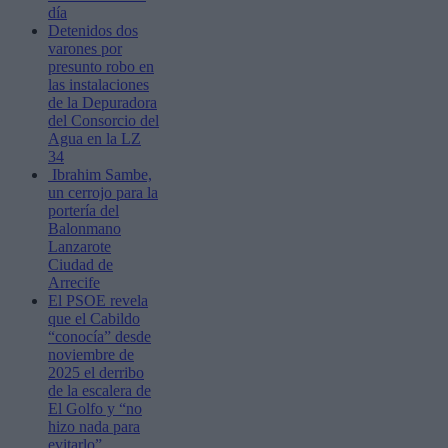
día
Detenidos dos
varones por
presunto robo en
las instalaciones
de la Depuradora
del Consorcio del
Agua en la LZ
34
Ibrahim Sambe,
un cerrojo para la
portería del
Balonmano
Lanzarote
Ciudad de
Arrecife
El PSOE revela
que el Cabildo
“conocía” desde
noviembre de
2025 el derribo
de la escalera de
El Golfo y “no
hizo nada para
evitarlo”