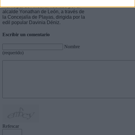
periódica promueve el Gobierno
Municipal de Arrecife, liderado por el
alcalde Yonathan de León, a través de
la Concejalía de Playas, dirigida por la
edil popular Davinia Déniz.
Escribir un comentario
Nombre
(requerido)
Refescar