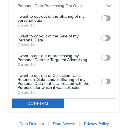
Personal Data Processing Opt Outs
-El criterio de Seguridad es muy
importante, y aquí se revisan los
I want to opt-out of the Sharing of my
servicios de salvamento y socorrismo
personal data.
que se ofrecen.
Opted In
-La accesibilidad y servicios
I want to opt-out of the Sale of my
adicionales tales como rampas de
Personal Data.
accesibilidad que puedan ayudar a
Opted In
personas con discapacidad, baños,
papeleras, vigilancia, facilidad para
I want to opt-out of processing my
llegar a la playa con transporte público,
Personal Data for Targeted Advertising.
Opted In
limpieza, servicios para hacer playas
más inclusivas.
I want to opt-out of Collection, Use,
Retention, Sale, and/or Sharing of my
-Medidas para formar y concienciar a
Personal Data that Is Unrelated with the
Purposes for which it was collected.
los usuarios en el área de medio
Opted In
ambiente. En este sentido se valora un
buen proyecto de educación ambiental
que contribuya a un mejor
CONFIRM
conocimiento por parte del ciudadano
para un uso sostenible de las playas.
Recursos como las actividades de
educación ambiental que de forma
Data Deletion
Data Access
Privacy Policy