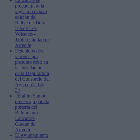
Lanzarote se
prepara para la
vigésimo octava
edición del
Rallye de Tierra
Isla de Los
Volcanes -
Trofeo Ciudad de
Arrecife
Detenidos dos
varones por
presunto robo en
las instalaciones
de la Depuradora
del Consorcio del
Agua en la LZ
34
Ibrahim Sambe,
un cerrojo para la
portería del
Balonmano
Lanzarote
Ciudad de
Arrecife
El Ayuntamiento