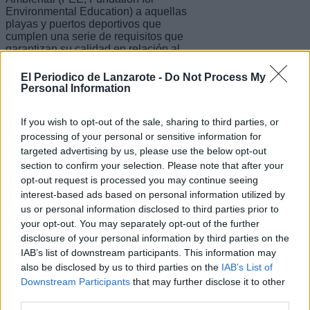
Environmental Education) a aquellas
playas y puertos deportivos que
cumplen una serie de requisitos que
garantizan su calidad en relación al
medio ambiente y un desarrollo
sostenible del turismo.
El Periodico de Lanzarote -
Do Not Process My
Personal Information
Requisitos para obtener la
If you wish to opt-out of the sale, sharing to third parties, or
Certificación Bandera Azul
processing of your personal or sensitive information for
targeted advertising by us, please use the below opt-out
Los requisitos que debe cumplir una
section to confirm your selection. Please note that after your
playa se revisan y aprueban de forma
opt-out request is processed you may continue seeing
consensuada cada campaña Bandera
Azul. Están englobados en cuatro
interest-based ads based on personal information utilized by
grandes áreas:
us or personal information disclosed to third parties prior to
your opt-out. You may separately opt-out of the further
disclosure of your personal information by third parties on the
IAB’s list of downstream participants. This information may
-La calidad de las aguas de baño. Los
análisis oficiales de la calidad del agua
also be disclosed by us to third parties on the
IAB’s List of
son el punto de referencia. El programa
Downstream Participants
that may further disclose it to other
de gestión ambiental del municipio
third parties.
será clave en este punto.