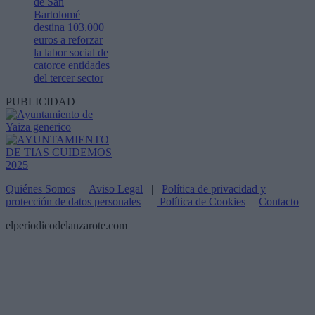
de San
Bartolomé
destina 103.000
euros a reforzar
la labor social de
catorce entidades
del tercer sector
PUBLICIDAD
Quiénes Somos
|
Aviso Legal
|
Política de privacidad y
protección de datos personales
|
Política de Cookies
|
Contacto
elperiodicodelanzarote.com