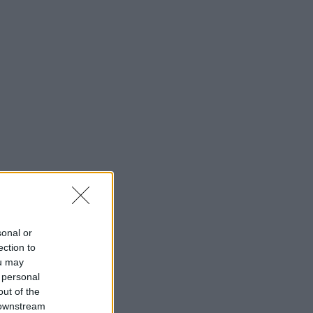
sonal or
ection to
ou may
 personal
out of the
 downstream