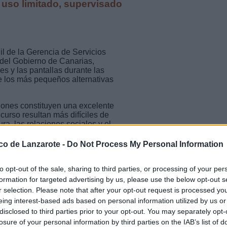
n uso limitado, supervisado
l de la Gerencia de Servicios
 del Gobierno de Canarias,
s y las pantallas durante las
e los más pequeños alternativas
ciones constituyen una excelente
curso resultan más difíciles de
tura, las relaciones sociales y el
ico de Lanzarote -
Do Not Process My Personal Information
y dispositivos móviles puede
to opt-out of the sale, sharing to third parties, or processing of your per
ión, tener menor control de sus
formation for targeted advertising by us, please use the below opt-out s
le, especialmente cuando se
r selection. Please note that after your opt-out request is processed y
.
eing interest-based ads based on personal information utilized by us or
disclosed to third parties prior to your opt-out. You may separately opt-
endaciones de la Asociación
re los cero y los seis años y, a
losure of your personal information by third parties on the IAB’s list of