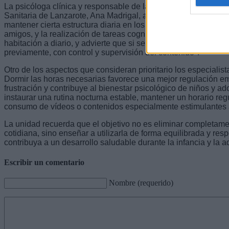
La psicóloga clínica y responsable de la unidad de Salud Ment
Sanitaria de Lanzarote, Ana Madrigal, asegura que "durante l
mantener cierta estructura diaria en los menores mediante act
amigos, y la realización de tareas cognitivas, como leer, y t
habitación a diario, y advierte que si se permiten las pantall
previamente, con control y supervisión del contenido".
Otro de los aspectos que consideran prioritario los especialist
Dormir las horas necesarias favorece una mejor regulación emo
frustración y contribuye al bienestar psicológico de niños y a
instaurar una rutina nocturna estable, mantener un horario reg
consumo de vídeos o contenidos especialmente estimulantes 
La unidad recuerda que el objetivo no es eliminar completamen
cotidiana, sino enseñar a utilizarla de forma equilibrada y r
contribuya a un desarrollo saludable durante la infancia y la 
Escribir un comentario
Nombre (requerido)