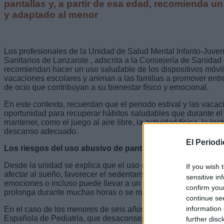
pantallas y, a partir de esa edad, recomienda u
y adaptado al menor
Los profesionales de la Unidad de Salud Mental Infanto-Juveni
Sanitarios de Lanzarote , adscrita a la Consejería de Sanidad
recomiendan hacer un uso saludable de los dispositivos móvile
vacaciones escolares y animan a las familias a promover entr
de ocio que contribuyan a su bienestar físico y emocional.
En este contexto, recuerdan que el periodo estival y las vaca
oportunidad para recuperar hábitos saludables que durante el 
mantener, como el juego al aire libre, la actividad física, la lec
descanso adecuado.
El Period
Los riesgos del uso abusivo de pantallas
Desde la unidad se explica que el uso excesivo de pantallas 
If you wish 
afectar al sueño, favorecer el sedentarismo, dificultar la atenc
sensitive in
emociones o incluso puede llevar a un comportamiento irritab
confirm you
prolonga durante muchas horas o se mantiene antes de dormir
continue se
information 
En el caso de los menores de seis años, recuerdan las recom
Española de Pediatría, que desaconseja el uso de pantallas ent
further disc