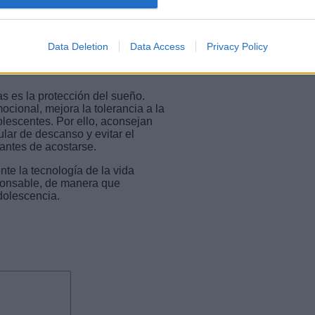
al Infanto-juvenil de la Gerencia
as vacaciones es importante
ividades de socialización con
Data Deletion
Data Access
Privacy Policy
areas de autonomía como recoger su
as, que sea un tiempo acordado
as es la protección del sueño.
cional, mejora la tolerancia a la
dolescentes. Por ello, aconsejan
ular de descanso y evitar el
antes de acostarse.
te la tecnología de la vida
esponsable, de manera que
adolescencia.