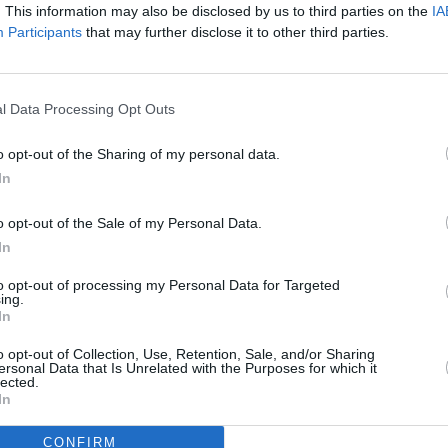
y adaptado al menor.
. This information may also be disclosed by us to third parties on the
IA
Participants
that may further disclose it to other third parties.
otras consecuencias y perjudica al
ención, de aprendizaje y a la
l Data Processing Opt Outs
aca establecer normas claras y
, aconsejan que el teléfono móvil
uso de pantallas durante las
o opt-out of the Sharing of my personal data.
dispositivos electrónicos.
In
o opt-out of the Sale of my Personal Data.
a o "desenchufarse" de los
In
s atractivas. Por ello, animan a
porte, jugar con amigos, ir a la
to opt-out of processing my Personal Data for Targeted
idades, leer, cocinar en familia o
ing.
udable.
In
eterminante. Los menores
o opt-out of Collection, Use, Retention, Sale, and/or Sharing
referentes familiares, por lo que
ersonal Data that Is Unrelated with the Purposes for which it
 del móvil y compartir tiempos de
lected.
In
CONFIRM