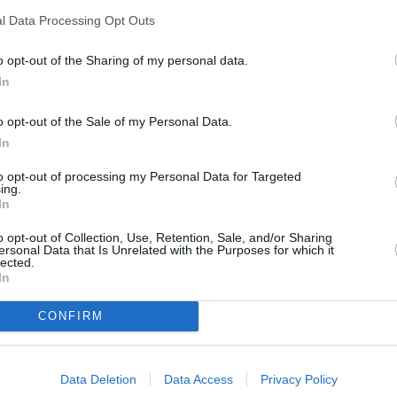
le los efectos de las altas
l Data Processing Opt Outs
mas que se están dando en el
o opt-out of the Sharing of my personal data.
 5 de la madrugada en el turno de
l de tarde comenzará a las 16
In
o opt-out of the Sale of my Personal Data.
In
to opt-out of processing my Personal Data for Targeted
ing.
In
o opt-out of Collection, Use, Retention, Sale, and/or Sharing
ersonal Data that Is Unrelated with the Purposes for which it
lected.
In
CONFIRM
Data Deletion
Data Access
Privacy Policy