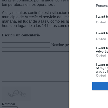
horas el comienzo por la tarde, con el fin de mitigar en lo posib
temperaturas en los operarios".
Persona
Así, y mientras continúe esta situación de temperaturas máxi
I want t
municipio de Arrecife el servicio de limpieza se iniciará a las
mañana, en lugar de a las 6 como es habitual, mientras que e
Opted 
horas en lugar de a las 14 horas como está establecido.
I want t
Escribir un comentario
Opted 
Nombre (requerido)
I want 
Advertis
Opted 
I want t
of my P
was col
Opted 
Refescar