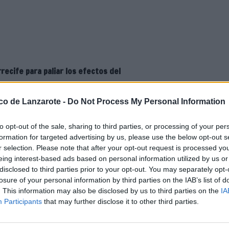
rrecife para paliar los efectos del
ico de Lanzarote -
Do Not Process My Personal Information
to opt-out of the sale, sharing to third parties, or processing of your per
formation for targeted advertising by us, please use the below opt-out s
r selection. Please note that after your opt-out request is processed y
eing interest-based ads based on personal information utilized by us or
dirige el concejal Jacobo Lemes,
disclosed to third parties prior to your opt-out. You may separately opt-
io de recogida de residuos
losure of your personal information by third parties on the IAB’s list of
lor puede provocar en los
. This information may also be disclosed by us to third parties on the
IA
Participants
that may further disclose it to other third parties.
miento hemos dado instrucciones
icio por la mañana y retrasar dos