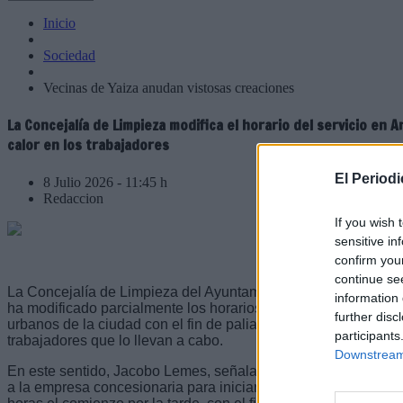
Inicio
Sociedad
Vecinas de Yaiza anudan vistosas creaciones
La Concejalía de Limpieza modifica el horario del servicio en A
calor en los trabajadores
El Period
8 Julio 2026 - 11:45 h
Redaccion
If you wish 
sensitive in
confirm you
continue se
La Concejalía de Limpieza del Ayuntamiento de Arrecife, que 
information 
ha modificado parcialmente los horarios habituales del servic
further disc
urbanos de la ciudad con el fin de paliar los efectos que el ca
participants
trabajadores que lo llevan a cabo.
Downstream 
En este sentido, Jacobo Lemes, señala que "desde el Ayunta
a la empresa concesionaria para iniciar una hora antes el serv