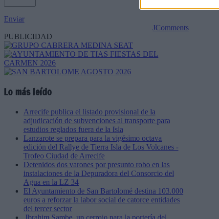
Enviar
JComments
PUBLICIDAD
Lo más leído
Arrecife publica el listado provisional de la
adjudicación de subvenciones al transporte para
estudios reglados fuera de la Isla
Lanzarote se prepara para la vigésimo octava
edición del Rallye de Tierra Isla de Los Volcanes -
Trofeo Ciudad de Arrecife
Detenidos dos varones por presunto robo en las
instalaciones de la Depuradora del Consorcio del
Agua en la LZ 34
El Ayuntamiento de San Bartolomé destina 103.000
euros a reforzar la labor social de catorce entidades
del tercer sector
Ibrahim Sambe, un cerrojo para la portería del