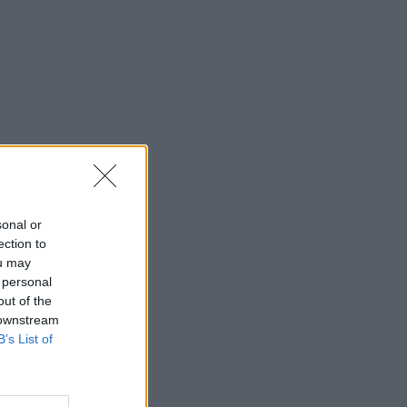
sonal or
ection to
ou may
 personal
out of the
 downstream
B’s List of