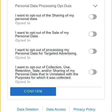
seguridad de los bienes y de
Personal Data Processing Opt Outs
la ciudadanía de la Isla"
I want to opt-out of the Sharing of my
personal data.
Escribir un comentario
Opted In
9 Marzo 2023 - 12:23
I want to opt-out of the Sale of my
Escrito por Redaccion
Personal Data.
Opted In
Escolares de Playa Blanca
I want to opt-out of processing my
reinterpretan 'Luminarias
Personal Data for Targeted Advertising.
Opted In
de Manrique'
I want to opt-out of Collection, Use,
Retention, Sale, and/or Sharing of my
Personal Data that Is Unrelated with the
Purposes for which it was collected.
Opted In
La exposición permanecerá
abierta hasta el 10 de abril en
CONFIRM
la Oficina de Turismo de Playa
Blanca. Óscar Noda felicita al
alumnado y profesores del
Data Deletion
Data Access
Privacy Policy
CEIP Playa Blanca por esta