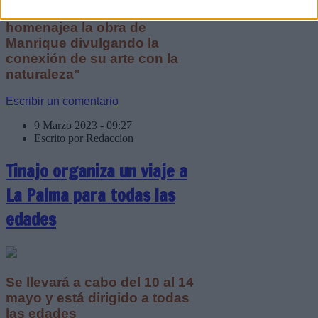
iniciativa creativa "que
homenajea la obra de
Manrique divulgando la
conexión de su arte con la
naturaleza"
Escribir un comentario
9 Marzo 2023 - 09:27
Escrito por Redaccion
Tinajo organiza un viaje a
La Palma para todas las
edades
Se llevará a cabo del 10 al 14
mayo y está dirigido a todas
las edades