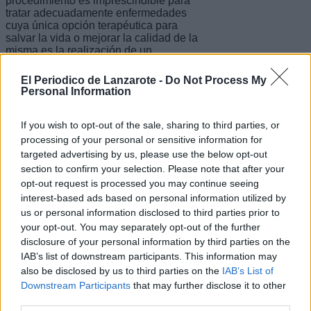
procedimiento es imprescindible para
tratar adecuadamente enfermedades
cuya única opción terapéutica para
salvar la vida o mejorar la calidad de la
misma es la realización de un
trasplante.
El Periodico de Lanzarote -
Do Not Process My
Escribir un comentario
Personal Information
9 Marzo 2023 - 12:34
Escrito por Redaccion
If you wish to opt-out of the sale, sharing to third parties, or
processing of your personal or sensitive information for
El Cabildo celebra la
targeted advertising by us, please use the below opt-out
section to confirm your selection. Please note that after your
festividad del patrón de los
opt-out request is processed you may continue seeing
bomberos San Juan de Dios
interest-based ads based on personal information utilized by
us or personal information disclosed to third parties prior to
your opt-out. You may separately opt-out of the further
disclosure of your personal information by third parties on the
IAB’s list of downstream participants. This information may
Marcos Bergaz: "El objetivo
also be disclosed by us to third parties on the
IAB’s List of
de este acto ha sido rendir
Downstream Participants
that may further disclose it to other
homenaje a todas las
third parties.
personas que velan por la