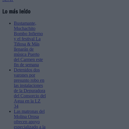
Lo más leído
Bustamante,
Muchachito
Bombo Infierno
y el festival La
Tiñosa & Más
llenarán de
música Puerto
del Carmen este
fin de semana
Detenidos dos
varones por
presunto robo en
las instalaciones
de la Depuradora
del Consorcio del
Agua en la LZ
34
Las matronas del
Molina Orosa
ofrecen apoyo
especializado a la