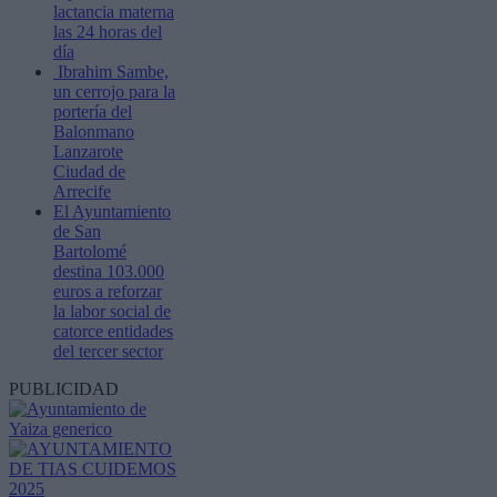
lactancia materna
las 24 horas del
día
Ibrahim Sambe,
un cerrojo para la
portería del
Balonmano
Lanzarote
Ciudad de
Arrecife
El Ayuntamiento
de San
Bartolomé
destina 103.000
euros a reforzar
la labor social de
catorce entidades
del tercer sector
PUBLICIDAD