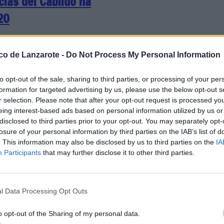
ias del Cabildo ha
20
ote.
ico de Lanzarote -
Do Not Process My Personal Information
 respuesta de nuestros
to opt-out of the sale, sharing to third parties, or processing of your per
r el impacto emocional que
formation for targeted advertising by us, please use the below opt-out s
 la distancia social y la
r selection. Please note that after your opt-out request is processed y
eing interest-based ads based on personal information utilized by us or
disclosed to third parties prior to your opt-out. You may separately opt-
losure of your personal information by third parties on the IAB’s list of
. This information may also be disclosed by us to third parties on the
IA
Participants
that may further disclose it to other third parties.
 las mascarillas de
l Data Processing Opt Outs
o opt-out of the Sharing of my personal data.