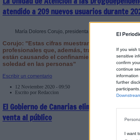
La Unidad de Atención a las Drogodependenc
atendido a 209 nuevos usuarios durante 20
María Dolores Corujo, presidenta del Cabildo de Lanzar
El Period
Corujo: "Estas cifras muestran la capacidad de
If you wish 
profesionales que, además, trabajan para alivia
sensitive in
están causando el confinamiento, el aislamiento,
confirm you
soledad en las personas"
continue se
information 
Escribir un comentario
further disc
12 Noviembre 2020 - 09:50
participants
Escrito por Redaccion
Downstream 
El Gobierno de Canarias eliminará el IGIC de
venta al público
Persona
I want t