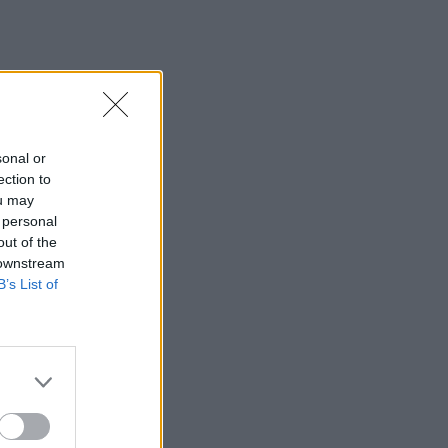
sonal or
ection to
ou may
 personal
out of the
 downstream
B’s List of