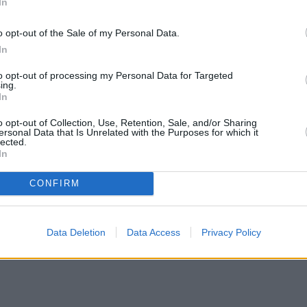
In
omán Rodríguez, aprobará
o opt-out of the Sale of my Personal Data.
ivo al 0%, hasta ahora del
In
to opt-out of processing my Personal Data for Targeted
ing.
In
o opt-out of Collection, Use, Retention, Sale, and/or Sharing
ersonal Data that Is Unrelated with the Purposes for which it
lected.
lazo de inscripción para
In
CONFIRM
Data Deletion
Data Access
Privacy Policy
sitos necesarios en