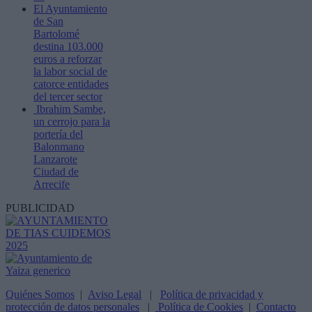
El Ayuntamiento
de San
Bartolomé
destina 103.000
euros a reforzar
la labor social de
catorce entidades
del tercer sector
Ibrahim Sambe,
un cerrojo para la
portería del
Balonmano
Lanzarote
Ciudad de
Arrecife
PUBLICIDAD
Quiénes Somos
|
Aviso Legal
|
Política de privacidad y
protección de datos personales
|
Política de Cookies
|
Contacto