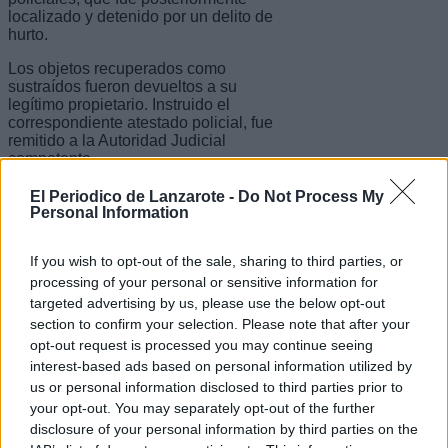
localizado y detenido por un delito de
hurto.
Los objetos recuperados como
sustraídos fueron devueltos a su
legítimo propietario. Instruido el
correspondiente atestado policial, fue
remitido a la Autoridad Judicial
competente.
La intervención policial fue llevada a
El Periodico de Lanzarote -
Do Not Process My
cabo por agentes de la Policía
Personal Information
Nacional de la Comisaría de Arrecife.
If you wish to opt-out of the sale, sharing to third parties, or
Escribir un comentario
processing of your personal or sensitive information for
targeted advertising by us, please use the below opt-out
Nombre
section to confirm your selection. Please note that after your
(requerido)
opt-out request is processed you may continue seeing
interest-based ads based on personal information utilized by
us or personal information disclosed to third parties prior to
your opt-out. You may separately opt-out of the further
disclosure of your personal information by third parties on the