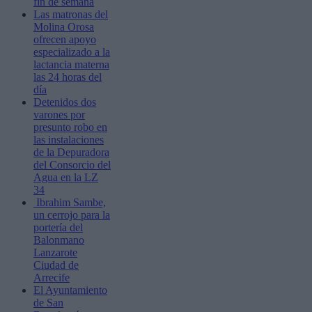
fin de semana
Las matronas del
Molina Orosa
ofrecen apoyo
especializado a la
lactancia materna
las 24 horas del
día
Detenidos dos
varones por
presunto robo en
las instalaciones
de la Depuradora
del Consorcio del
Agua en la LZ
34
Ibrahim Sambe,
un cerrojo para la
portería del
Balonmano
Lanzarote
Ciudad de
Arrecife
El Ayuntamiento
de San