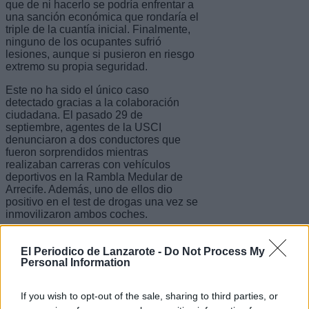
que de ni hacerlo se podría enfrentar a
una sanción económica que rondaría el
triple de la cuantía inicial. Finalmente,
ninguno de los ocupantes sufrió
lesiones, aunque si pusieron en riesgo
extremo su propia seguridad.
Este no ha sido el único caso
detectado gracias a la colaboración
ciudadana. El pasado 29 de
septiembre, agentes de la USCI
denunciaron a dos conductores que
fueron sorprendidos mientras
realizaban carreras con vehículos
deportivos en la Rambla Medular de
Arrecife. Además, uno de ellos dio
positivo en el test de drogas una vez se
inmovilizaron ambos coches.
Las penas impuestas por conducir de
forma temeraria varían desde pérdida
El Periodico de Lanzarote -
Do Not Process My
Personal Information
de puntos en el caso menos grave
hasta varios años de prisión en delitos
en los que se atente contra la
If you wish to opt-out of the sale, sharing to third parties, or
seguridad vial. Cualquier ciudadano