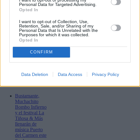
Personal Data for Targeted Advertising.
Enviar
Opted In
JComments
PUBLICIDAD
I want to opt-out of Collection, Use,
Retention, Sale, and/or Sharing of my
Personal Data that Is Unrelated with the
Purposes for which it was collected.
Opted In
CONFIRM
Data Deletion
Data Access
Privacy Policy
Lo más leído
Bustamante,
Muchachito
Bombo Infierno
y el festival La
Tiñosa & Más
llenarán de
música Puerto
del Carmen este