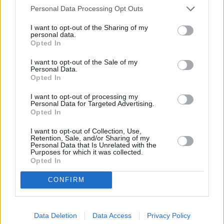
Personal Data Processing Opt Outs
Enviar
JComments
I want to opt-out of the Sharing of my
personal data.
PUBLICIDAD
Opted In
I want to opt-out of the Sale of my
Personal Data.
Opted In
I want to opt-out of processing my
Personal Data for Targeted Advertising.
Opted In
I want to opt-out of Collection, Use,
Lo más leído
Retention, Sale, and/or Sharing of my
Personal Data that Is Unrelated with the
Purposes for which it was collected.
Arrecife publica
Opted In
el listado
provisional de la
CONFIRM
adjudicación de
subvenciones al
transporte para
estudios reglados
Data Deletion
Data Access
Privacy Policy
fuera de la Isla