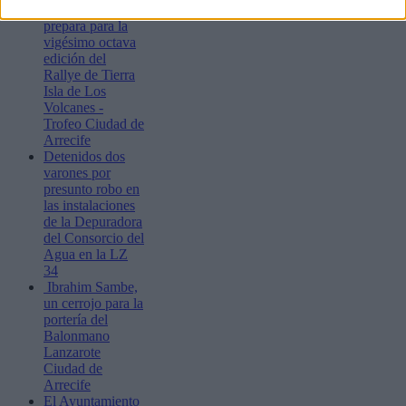
Lanzarote se
prepara para la
vigésimo octava
edición del
Rallye de Tierra
Isla de Los
Volcanes -
Trofeo Ciudad de
Arrecife
Detenidos dos
varones por
presunto robo en
las instalaciones
de la Depuradora
del Consorcio del
Agua en la LZ
34
Ibrahim Sambe,
un cerrojo para la
portería del
Balonmano
Lanzarote
Ciudad de
Arrecife
El Ayuntamiento