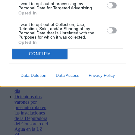
I want to opt-out of processing my
Personal Data for Targeted Advertising.
Bustamante,
Opted In
Muchachito
Bombo Infierno
I want to opt-out of Collection, Use,
y el festival La
Retention, Sale, and/or Sharing of my
Tiñosa & Más
Personal Data that Is Unrelated with the
llenarán de
Purposes for which it was collected.
música Puerto
Opted In
del Carmen este
fin de semana
CONFIRM
Las matronas del
Molina Orosa
ofrecen apoyo
especializado a la
Data Deletion
Data Access
Privacy Policy
lactancia materna
las 24 horas del
día
Detenidos dos
varones por
presunto robo en
las instalaciones
de la Depuradora
del Consorcio del
Agua en la LZ
34