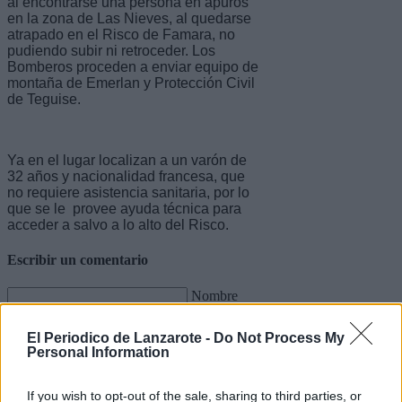
al encontrarse una persona en apuros
en la zona de Las Nieves, al quedarse
atrapado en el Risco de Famara, no
pudiendo subir ni retroceder. Los
Bomberos proceden a enviar equipo de
montaña de Emerlan y Protección Civil
de Teguise.
Ya en el lugar localizan a un varón de
32 años y nacionalidad francesa, que
no requiere asistencia sanitaria, por lo
que se le provee ayuda técnica para
acceder a salvo a lo alto del Risco.
Escribir un comentario
Nombre
(requerido)
El Periodico de Lanzarote -
Do Not Process My
Personal Information
If you wish to opt-out of the sale, sharing to third parties, or