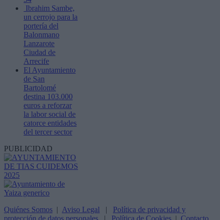
Ibrahim Sambe,
un cerrojo para la
portería del
Balonmano
Lanzarote
Ciudad de
Arrecife
El Ayuntamiento
de San
Bartolomé
destina 103.000
euros a reforzar
la labor social de
catorce entidades
del tercer sector
PUBLICIDAD
Quiénes Somos
|
Aviso Legal
|
Política de privacidad y
protección de datos personales
|
Política de Cookies
|
Contacto