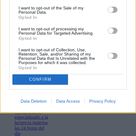
I want to opt-out of the Sale of my
Personal Data.
Opted In
I want to opt-out of processing my
Personal Data for Targeted Advertising.
Lo más leído
Opted In
I want to opt-out of Collection, Use,
Bustamante,
Retention, Sale, and/or Sharing of my
Muchachito
Personal Data that Is Unrelated with the
Bombo Infierno
Purposes for which it was collected.
Opted In
y el festival La
Tiñosa & Más
llenarán de
CONFIRM
música Puerto
del Carmen este
fin de semana
Las matronas del
Data Deletion
Data Access
Privacy Policy
Molina Orosa
ofrecen apoyo
especializado a la
lactancia materna
las 24 horas del
día