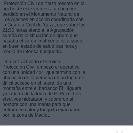
Protección Civil de Yaiza rescató en la
noche de este viernes a un hombre
perdido en el Monumento Natural de
Los Ajaches en acción coordinada con
la Guardia Civil de Yaiza, que sobre las
21:30 horas alertó a la Agrupación
sureña de la situación de apuro que
pasaba el varón finalmente localizado
en buen estado de salud tras hora y
media de intensa búsqueda.
Una vez activado el servicio,
Protección Civil empezó el operativo
con una unidad 4x4 que terminó con la
ubicación de la persona en un lugar de
difícil acceso en el lateral de una
montaña entre el barranco El Higueral
y el morro de la loma de El Pozo. Los
efectivos hidrataron y cubrieron al
hombre con una manta para que
entrara en calor y luego lo evacuaron
por la zona de Maciot.
Escribir un comentario