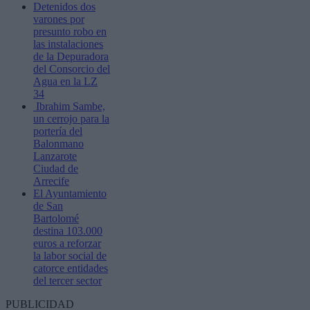
Detenidos dos
varones por
presunto robo en
las instalaciones
de la Depuradora
del Consorcio del
Agua en la LZ
34
Ibrahim Sambe,
un cerrojo para la
portería del
Balonmano
Lanzarote
Ciudad de
Arrecife
El Ayuntamiento
de San
Bartolomé
destina 103.000
euros a reforzar
la labor social de
catorce entidades
del tercer sector
PUBLICIDAD