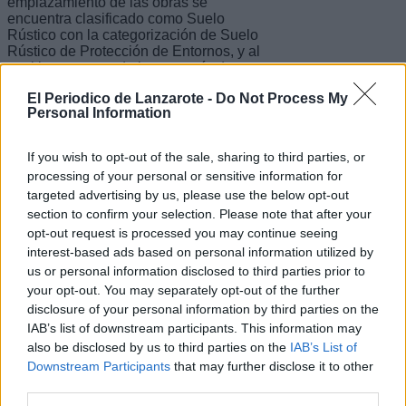
emplazamiento de las obras se
encuentra clasificado como Suelo
Rústico con la categorización de Suelo
Rústico de Protección de Entornos, y al
cual le corresponde la categoría de
Suelo de Valores Ambientales, por lo
El Periodico de Lanzarote -
Do Not Process My
que aquellas tampoco podrán ser
Personal Information
legalizables.
Ante éstos hechos, constitutivos de un
If you wish to opt-out of the sale, sharing to third parties, or
delito previsto en el art. 319 del Código
processing of your personal or sensitive information for
Penal donde se establecen penas de
targeted advertising by us, please use the below opt-out
hasta 4 años de prisión, el SEPRONA
investigó al varón en cuestión como
section to confirm your selection. Please note that after your
presunto autor del citado delito contra
opt-out request is processed you may continue seeing
la ordenación del territorio.
interest-based ads based on personal information utilized by
us or personal information disclosed to third parties prior to
El investigado, junto con las diligencias
your opt-out. You may separately opt-out of the further
policiales realizadas, quedó a
disposición del Juzgado de Guardia
disclosure of your personal information by third parties on the
correspondiente de Arrecife, a la
IAB’s list of downstream participants. This information may
espera de que más adelante se señale
also be disclosed by us to third parties on the
IAB’s List of
fecha para el juicio oral.
Downstream Participants
that may further disclose it to other
third parties.
Escribir un comentario