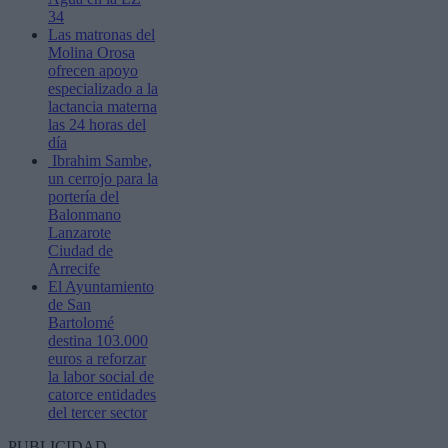
34
Las matronas del
Molina Orosa
ofrecen apoyo
especializado a la
lactancia materna
las 24 horas del
día
Ibrahim Sambe,
un cerrojo para la
portería del
Balonmano
Lanzarote
Ciudad de
Arrecife
El Ayuntamiento
de San
Bartolomé
destina 103.000
euros a reforzar
la labor social de
catorce entidades
del tercer sector
PUBLICIDAD