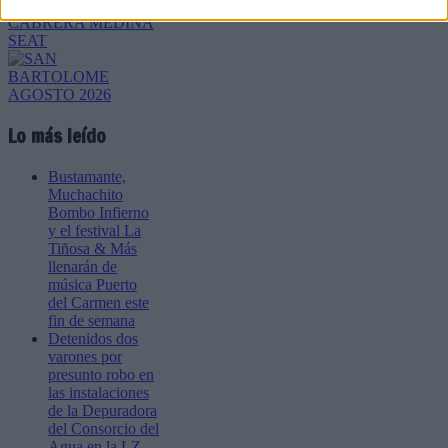
Lo más leído
Bustamante,
Muchachito
Bombo Infierno
y el festival La
Tiñosa & Más
llenarán de
música Puerto
del Carmen este
fin de semana
Detenidos dos
varones por
presunto robo en
las instalaciones
de la Depuradora
del Consorcio del
Agua en la LZ