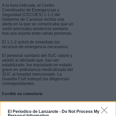
A la hora indicada, el Centro
Coordinador de Emergencias y
Seguridad (CECOES) 1-1-2 del
Gobierno de Canarias recibía una
alerta en la que se comunicaba que un
varón precisaba asistencia sanitaria
tras una reyerta entre varias personas.
El 1-1-2 activó de inmediato los
recursos de emergencia necesarios.
El personal sanitario del SUC valoró y
asistió al afectado que, tras ser
estabilizado, fue trasladado en estado
grave en ambulancia medicalizada del
SUC al hospital mencionado. La
Guardia Civil instruyó las diligencias
correspondientes.
Escribir un comentario
Nombre
(requerido)
El Periodico de Lanzarote -
Do Not Process My
Personal Information