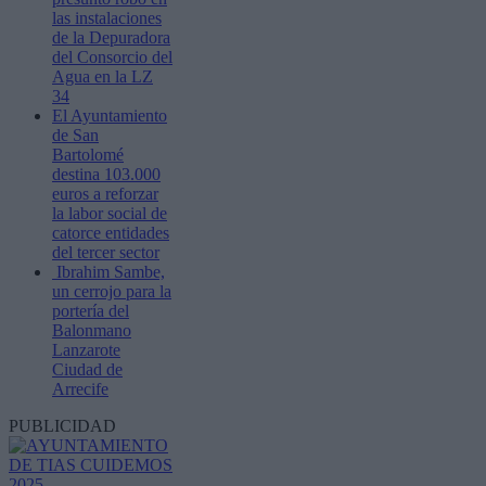
las instalaciones
de la Depuradora
del Consorcio del
Agua en la LZ
34
El Ayuntamiento
de San
Bartolomé
destina 103.000
euros a reforzar
la labor social de
catorce entidades
del tercer sector
Ibrahim Sambe,
un cerrojo para la
portería del
Balonmano
Lanzarote
Ciudad de
Arrecife
PUBLICIDAD