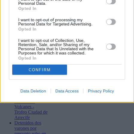
Personal Data.
Opted In
Lo más leído
I want to opt-out of processing my
Personal Data for Targeted Advertising.
Opted In
Arrecife publica
el listado
I want to opt-out of Collection, Use,
provisional de la
Retention, Sale, and/or Sharing of my
adjudicación de
Personal Data that Is Unrelated with the
subvenciones al
Purposes for which it was collected.
transporte para
Opted In
estudios reglados
fuera de la Isla
CONFIRM
Lanzarote se
prepara para la
vigésimo octava
edición del
Data Deletion
Data Access
Privacy Policy
Rallye de Tierra
Isla de Los
Volcanes -
Trofeo Ciudad de
Arrecife
Detenidos dos
varones por
presunto robo en