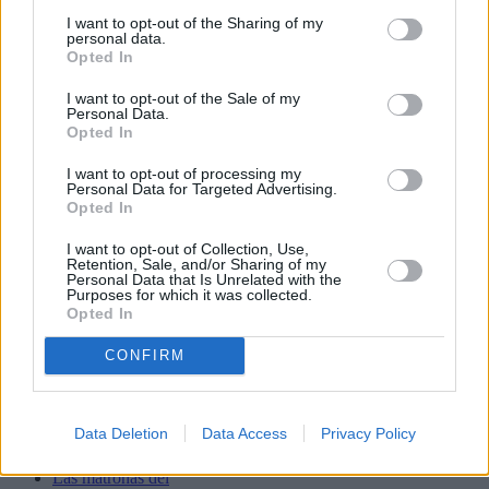
JComments
I want to opt-out of the Sharing of my
PUBLICIDAD
personal data.
Opted In
I want to opt-out of the Sale of my
Personal Data.
Opted In
I want to opt-out of processing my
Personal Data for Targeted Advertising.
Opted In
I want to opt-out of Collection, Use,
Lo más leído
Retention, Sale, and/or Sharing of my
Personal Data that Is Unrelated with the
Purposes for which it was collected.
Bustamante,
Opted In
Muchachito
Bombo Infierno
CONFIRM
y el festival La
Tiñosa & Más
llenarán de
música Puerto
Data Deletion
Data Access
Privacy Policy
del Carmen este
fin de semana
Las matronas del