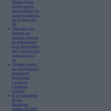
Molina Orosa
ofrecen apoyo
especializado a la
lactancia materna
las 24 horas del
día
Detenidos dos
varones por
presunto robo en
las instalaciones
de la Depuradora
del Consorcio del
Agua en la LZ
34
Ibrahim Sambe,
un cerrojo para la
portería del
Balonmano
Lanzarote
Ciudad de
Arrecife
El Ayuntamiento
de San
Bartolomé
destina 103.000