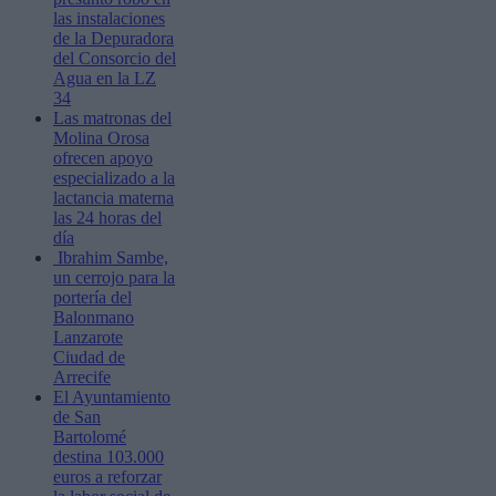
las instalaciones
de la Depuradora
del Consorcio del
Agua en la LZ
34
Las matronas del
Molina Orosa
ofrecen apoyo
especializado a la
lactancia materna
las 24 horas del
día
Ibrahim Sambe,
un cerrojo para la
portería del
Balonmano
Lanzarote
Ciudad de
Arrecife
El Ayuntamiento
de San
Bartolomé
destina 103.000
euros a reforzar