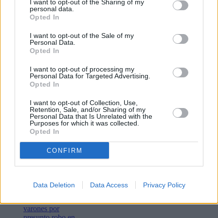
I want to opt-out of the Sharing of my
PUBLICIDAD
personal data.
Opted In
I want to opt-out of the Sale of my
Personal Data.
Opted In
I want to opt-out of processing my
Personal Data for Targeted Advertising.
Opted In
Lo más leído
I want to opt-out of Collection, Use,
Retention, Sale, and/or Sharing of my
Personal Data that Is Unrelated with the
Bustamante,
Purposes for which it was collected.
Muchachito
Opted In
Bombo Infierno
y el festival La
CONFIRM
Tiñosa & Más
llenarán de
música Puerto
del Carmen este
Data Deletion
Data Access
Privacy Policy
fin de semana
Detenidos dos
varones por
presunto robo en