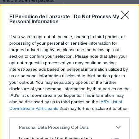
encontraban en parada
cardiorrespiratoria, les practicaron
maniobras de reanimación
El Periodico de Lanzarote -
Do Not Process My
cardiopulmonar avanzadas,
Personal Information
confirmando el fallecimiento de uno de
ellos y logrando recuperar al otro que,
una vez estabilizado, fue trasladado en
If you wish to opt-out of the sale, sharing to third parties, or
estado crítico al hospital. Los otros dos
processing of your personal or sensitive information for
heridos, que presentaban lesiones de
targeted advertising by us, please use the below opt-out
carácter grave, también fueron
trasladados en diferentes ambulancias
section to confirm your selection. Please note that after your
al mencionado centro hospitalario.
opt-out request is processed you may continue seeing
interest-based ads based on personal information utilized by
La Guardia Civil realizó el atestado
us or personal information disclosed to third parties prior to
correspondiente. La Policía Local y
your opt-out. You may separately opt-out of the further
Protección Civil colaboraron con el
resto de los recursos de emergencias.
disclosure of your personal information by third parties on the
IAB’s list of downstream participants. This information may
Escribir un comentario
also be disclosed by us to third parties on the
IAB’s List of
Downstream Participants
that may further disclose it to other
Nombre
third parties.
(requerido)
Personal Data Processing Opt Outs
I want to opt-out of the Sharing of my