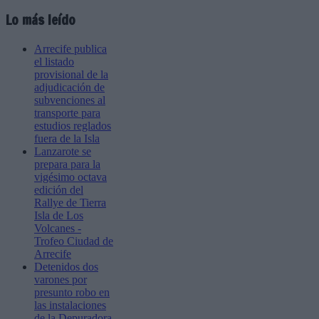
Lo más leído
Arrecife publica
el listado
provisional de la
adjudicación de
subvenciones al
transporte para
estudios reglados
fuera de la Isla
Lanzarote se
prepara para la
vigésimo octava
edición del
Rallye de Tierra
Isla de Los
Volcanes -
Trofeo Ciudad de
Arrecife
Detenidos dos
varones por
presunto robo en
las instalaciones
de la Depuradora