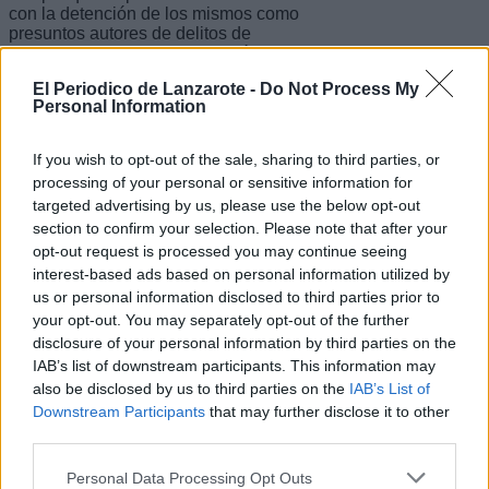
con la detención de los mismos como
presuntos autores de delitos de
favorecimiento de la inmigración ilegal
y homicidio imprudente.
El Periodico de Lanzarote -
Do Not Process My
Personal Information
Uno de ellos cuenta ya con numerosos
antecedentes en nuestro país por
delitos de lesiones, allanamiento,
If you wish to opt-out of the sale, sharing to third parties, or
elaboración de droga e infracción a la
processing of your personal or sensitive information for
ley de extranjería, además de tener en
targeted advertising by us, please use the below opt-out
vigor una prohibición de entrada en el
espacio Schengen.
section to confirm your selection. Please note that after your
opt-out request is processed you may continue seeing
Con estos últimos arrestos se eleva a
interest-based ads based on personal information utilized by
89 el número de pateristas detenidos
us or personal information disclosed to third parties prior to
por la Policía Nacional en Canarias por
your opt-out. You may separately opt-out of the further
delitos contra los derechos de los
ciudadanos extranjeros en lo que va de
disclosure of your personal information by third parties on the
año.
IAB’s list of downstream participants. This information may
also be disclosed by us to third parties on the
IAB’s List of
Escribir un comentario
Downstream Participants
that may further disclose it to other
third parties.
Nombre
(requerido)
Personal Data Processing Opt Outs