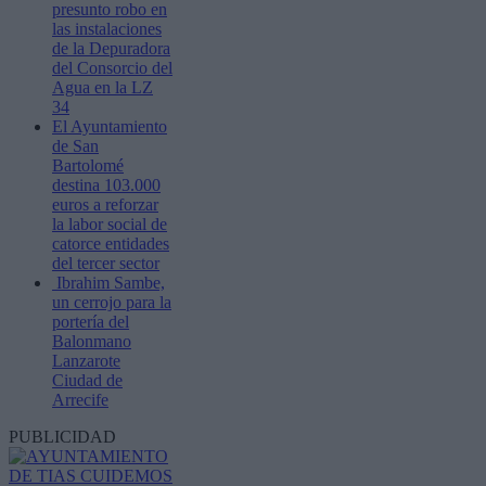
presunto robo en
las instalaciones
de la Depuradora
del Consorcio del
Agua en la LZ
34
El Ayuntamiento
de San
Bartolomé
destina 103.000
euros a reforzar
la labor social de
catorce entidades
del tercer sector
Ibrahim Sambe,
un cerrojo para la
portería del
Balonmano
Lanzarote
Ciudad de
Arrecife
PUBLICIDAD