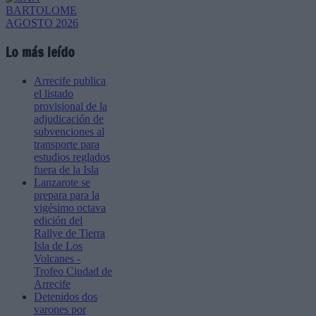
Lo más leído
Arrecife publica
el listado
provisional de la
adjudicación de
subvenciones al
transporte para
estudios reglados
fuera de la Isla
Lanzarote se
prepara para la
vigésimo octava
edición del
Rallye de Tierra
Isla de Los
Volcanes -
Trofeo Ciudad de
Arrecife
Detenidos dos
varones por