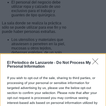
El personal del negocio debe
utilizar ropa y calzado de uso
exclusivo para el trabajo y
guantes de tipo quirúrgico.
La sala donde se realiza la práctica
sólo se puede utilizar para ese fin y no
puede haber personas extrañas.
Los utensilios y materiales que
atraviesen o penetren en la piel,
mucosas u otros tejidos,
debenser estériles, de un solo
uso y tendrán que estar
empaquetados individualmente,
El Periodico de Lanzarote -
Do Not Process My
abriéndolos ante el consumidor.
Personal Information
La tinta usada en el tatuaje tiene
que estar autorizada por Sanidad
y deben colocarla en pocillos
If you wish to opt-out of the sale, sharing to third parties, or
empaquetados individualmente y
processing of your personal or sensitive information for
esterilizado.
targeted advertising by us, please use the below opt-out
Tienen que facilitarte una factura,
section to confirm your selection. Please note that after your
muy útil en el caso de posibles
opt-out request is processed you may continue seeing
reclamaciones.
interest-based ads based on personal information utilized by
Antes de hacerte la técnica