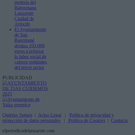
portería del
Balonmano
Lanzarote
Ciudad de
Arrecife
El Ayuntamiento
de San
Bartolomé
destina 103.000
euros a reforzar
la labor social de
catorce entidades
del tercer sector
PUBLICIDAD
Quiénes Somos
|
Aviso Legal
|
Política de privacidad y
protección de datos personales
|
Política de Cookies
|
Contacto
elperiodicodelanzarote.com