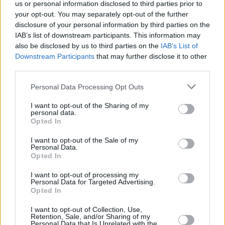
deberán informarte (de manera
us or personal information disclosed to third parties prior to
comprensible y por escrito) de los
your opt-out. You may separately opt-out of the further
riesgos, complicaciones,
disclosure of your personal information by third parties on the
cuidados posteriores y
IAB’s list of downstream participants. This information may
condiciones de reversibilidad;
also be disclosed by us to third parties on the
IAB’s List of
además el consumidor deberá
Downstream Participants
that may further disclose it to other
firmar un consentimiento
informado.
third parties.
Si eres menor de edad y no estás
emancipado, debes contar con un
Personal Data Processing Opt Outs
consentimiento autorizado por tus
padres o tutores.
I want to opt-out of the Sharing of my
personal data.
Opted In
Escribir un comentario
I want to opt-out of the Sale of my
Nombre
Personal Data.
(requerido)
Opted In
I want to opt-out of processing my
Personal Data for Targeted Advertising.
Opted In
I want to opt-out of Collection, Use,
Retention, Sale, and/or Sharing of my
Personal Data that Is Unrelated with the