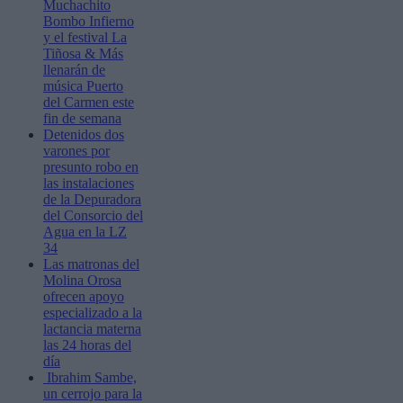
Muchachito
Bombo Infierno
y el festival La
Tiñosa & Más
llenarán de
música Puerto
del Carmen este
fin de semana
Detenidos dos
varones por
presunto robo en
las instalaciones
de la Depuradora
del Consorcio del
Agua en la LZ
34
Las matronas del
Molina Orosa
ofrecen apoyo
especializado a la
lactancia materna
las 24 horas del
día
Ibrahim Sambe,
un cerrojo para la