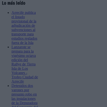
Lo más leído
Arrecife publica
el listado
provisional de la
adjudicación de
subvenciones al
transporte para
estudios reglados
fuera de la Isla
Lanzarote se
prepara para la
vigésimo octava
edición del
Rallye de Tierra
Isla de Los
Volcanes -
Trofeo Ciudad de
Arrecife
Detenidos dos
varones por
presunto robo en
las instalaciones
de la Depuradora