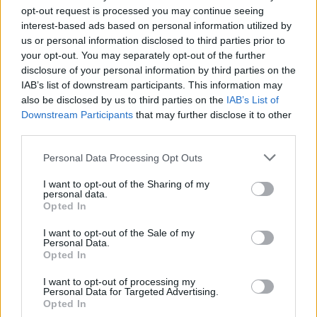
tenía la custodia de la misma y los
opt-out request is processed you may continue seeing
agentes han podido corroborar que
interest-based ads based on personal information utilized by
actuó en connivencia con ellos. Así
mismo, la pequeña afectada ha sido
us or personal information disclosed to third parties prior to
ingresada en un centro de acogida
your opt-out. You may separately opt-out of the further
ubicado en Tenerife.
disclosure of your personal information by third parties on the
IAB’s list of downstream participants. This information may
Una vez en sede policial, el detenido
also be disclosed by us to third parties on the
IAB’s List of
reconoció de manera voluntaria no ser
Downstream Participants
that may further disclose it to other
el padre de la pequeña. Mientras, la
mujer detenida no pudo acreditar su
third parties.
maternidad documentalmente por lo
que le serán realizadas las pruebas de
Personal Data Processing Opt Outs
ADN correspondientes con la finalidad
de poder determinar si realmente se
I want to opt-out of the Sharing of my
trata de la madre de la menor.
personal data.
Opted In
Escribir un comentario
I want to opt-out of the Sale of my
Personal Data.
Nombre
Opted In
(requerido)
I want to opt-out of processing my
Personal Data for Targeted Advertising.
Opted In