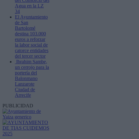
del Consorcio del
Agua en la LZ
34
El Ayuntamiento
de San
Bartolomé
destina 103.000
euros a reforzar
la labor social de
catorce entidades
del tercer sector
Ibrahim Sambe,
un cerrojo para la
portería del
Balonmano
Lanzarote
Ciudad de
Arrecife
PUBLICIDAD