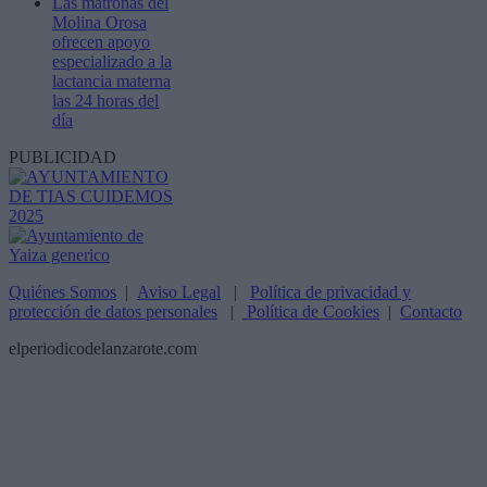
Las matronas del
Molina Orosa
ofrecen apoyo
especializado a la
lactancia materna
las 24 horas del
día
PUBLICIDAD
Quiénes Somos
|
Aviso Legal
|
Política de privacidad y
protección de datos personales
|
Política de Cookies
|
Contacto
elperiodicodelanzarote.com