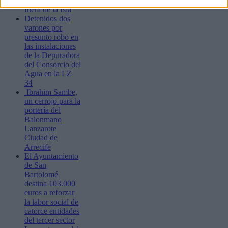
estudios reglados
fuera de la Isla
Detenidos dos
varones por
presunto robo en
las instalaciones
de la Depuradora
del Consorcio del
Agua en la LZ
34
Ibrahim Sambe,
un cerrojo para la
portería del
Balonmano
Lanzarote
Ciudad de
Arrecife
El Ayuntamiento
de San
Bartolomé
destina 103.000
euros a reforzar
la labor social de
catorce entidades
del tercer sector