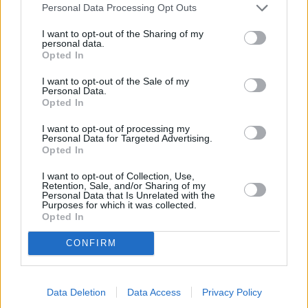
Refescar
Personal Data Processing Opt Outs
I want to opt-out of the Sharing of my
Enviar
personal data.
JComments
Opted In
PUBLICIDAD
I want to opt-out of the Sale of my
Personal Data.
Opted In
I want to opt-out of processing my
Personal Data for Targeted Advertising.
Opted In
I want to opt-out of Collection, Use,
Retention, Sale, and/or Sharing of my
Personal Data that Is Unrelated with the
Lo más leído
Purposes for which it was collected.
Opted In
Arrecife publica
CONFIRM
el listado
provisional de la
adjudicación de
subvenciones al
Data Deletion
Data Access
Privacy Policy
transporte para