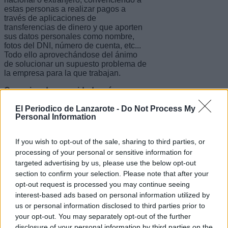
estas personas a realizar pagos a
través de aplicaciones de
transferencias de dinero y que aporten
sus datos personales como nombre,
fotos del DNI, número de cuenta, etc...
Todo ello aprovechándose del ánimo
de solucionar un supuesto problema de
la empresa para la que trabajan.
Consejos de seguridad y cómo
evitarlo
El Periodico de Lanzarote -
Do Not Process My
Desde la Guardia Civil se aconseja no
Personal Information
facilitar datos personales o
empresariales a interlocutores que no
If you wish to opt-out of the sale, sharing to third parties, or
estén plenamente identificados, así
processing of your personal or sensitive information for
como contrastar con los responsables
de sus empresas de la existencia de
targeted advertising by us, please use the below opt-out
dichos suministros o envíos.
section to confirm your selection. Please note that after your
opt-out request is processed you may continue seeing
Además se aconseja no aceptar
interest-based ads based on personal information utilized by
llamadas entrantes a través de
us or personal information disclosed to third parties prior to
aplicaciones de mensajería
instantánea, debido a la facilidad que
your opt-out. You may separately opt-out of the further
existe a la hora de suplantar
disclosure of your personal information by third parties on the