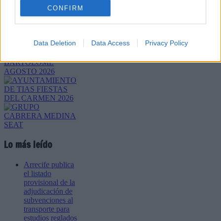
CONFIRM
Enviar
JComments
Data Deletion
Data Access
Privacy Policy
PUBLICIDAD
Lo más leído
Arrecife publica
el listado
provisional de la
adjudicación de
subvenciones al
transporte para
estudios reglados