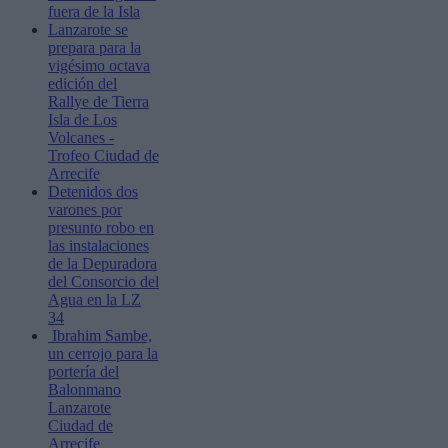
fuera de la Isla
Lanzarote se
prepara para la
vigésimo octava
edición del
Rallye de Tierra
Isla de Los
Volcanes -
Trofeo Ciudad de
Arrecife
Detenidos dos
varones por
presunto robo en
las instalaciones
de la Depuradora
del Consorcio del
Agua en la LZ
34
Ibrahim Sambe,
un cerrojo para la
portería del
Balonmano
Lanzarote
Ciudad de
Arrecife