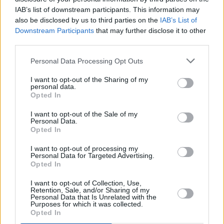
identidades de personas físicas y/o
IAB’s list of downstream participants. This information may
jurídicas. Es de reseñar que todos los
also be disclosed by us to third parties on the
IAB’s List of
datos personales que se faciliten en
Downstream Participants
that may further disclose it to other
esas conversaciones pueden ser
third parties.
susceptibles de ser utilizados para la
comisión de otros ilícitos penales.
Personal Data Processing Opt Outs
Escribir un comentario
I want to opt-out of the Sharing of my
personal data.
Nombre
Opted In
(requerido)
I want to opt-out of the Sale of my
Personal Data.
Opted In
I want to opt-out of processing my
Personal Data for Targeted Advertising.
Opted In
I want to opt-out of Collection, Use,
Retention, Sale, and/or Sharing of my
Personal Data that Is Unrelated with the
Purposes for which it was collected.
Opted In
Refescar