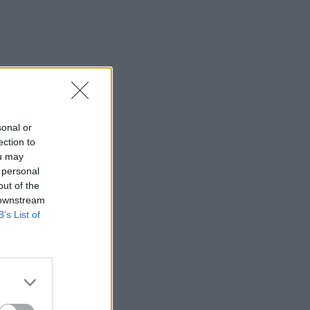
sonal or
ection to
ou may
 personal
out of the
 downstream
B’s List of