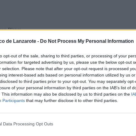
Playa Blanca
ico de Lanzarote -
Do Not Process My Personal Information
laya Blanca
to opt-out of the sale, sharing to third parties, or processing of your per
formation for targeted advertising by us, please use the below opt-out s
r selection. Please note that after your opt-out request is processed y
eing interest-based ads based on personal information utilized by us or
disclosed to third parties prior to your opt-out. You may separately opt-
 impacta contra una farola en la
 Emergencias fueron alertados por
losure of your personal information by third parties on the IAB’s list of
 Playa Blanca y se dirigieron allí.
. This information may also be disclosed by us to third parties on the
IA
Participants
that may further disclose it to other third parties.
ctado contra una farola y no había
 elevar el coche para poder retirar
l Data Processing Opt Outs
etiraron la farola, dejaron el