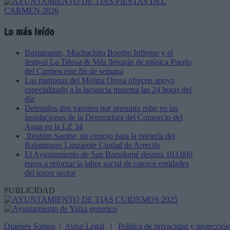
Lo más leído
Bustamante, Muchachito Bombo Infierno y el
festival La Tiñosa & Más llenarán de música Puerto
del Carmen este fin de semana
Las matronas del Molina Orosa ofrecen apoyo
especializado a la lactancia materna las 24 horas del
día
Detenidos dos varones por presunto robo en las
instalaciones de la Depuradora del Consorcio del
Agua en la LZ 34
Ibrahim Sambe, un cerrojo para la portería del
Balonmano Lanzarote Ciudad de Arrecife
El Ayuntamiento de San Bartolomé destina 103.000
euros a reforzar la labor social de catorce entidades
del tercer sector
PUBLICIDAD
Quiénes Somos
|
Aviso Legal
|
Política de privacidad y protecció