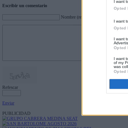
I want t
Escribir un comentario
Opted 
Nombre (requerido)
I want t
Opted 
I want 
Advertis
Opted 
I want t
of my P
was col
Opted 
Refescar
Enviar
JComments
PUBLICIDAD