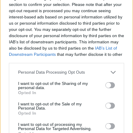
se ofertaba como un negocio de pesca
section to confirm your selection. Please note that after your
extrema cuando en realidad detrás de
opt-out request is processed you may continue seeing
esas publicaciones se escondía un
particular sin ningún tipo de
interest-based ads based on personal information utilized by
responsabilidad civil que pescaba a
us or personal information disclosed to third parties prior to
pie desde la orilla con artes de pesca,
your opt-out. You may separately opt-out of the further
según había reconocido el mismo autor
disclosure of your personal information by third parties on the
en unas declaraciones a un medio de
IAB’s list of downstream participants. This information may
comunicación.
also be disclosed by us to third parties on the
IAB’s List of
Con esta actuación la Guardia Civil
Downstream Participants
that may further disclose it to other
evitó un daño medioambiental a unas
third parties.
especies (Tiburón jaquetón o tiburón
sedoso, Tiburón azul o Tintorera,
Personal Data Processing Opt Outs
tiburón martillo, tiburón ángel, raya
picuda, chucho negro y mantelina)
I want to opt-out of the Sharing of my
quedando todas las actuaciones
personal data.
policiales a disposición judicial del
Opted In
correspondiente juzgado de guardia de
Arrecife.
I want to opt-out of the Sale of my
Personal Data.
Escribir un comentario
Opted In
I want to opt-out of processing my
Nombre
Personal Data for Targeted Advertising.
(requerido)