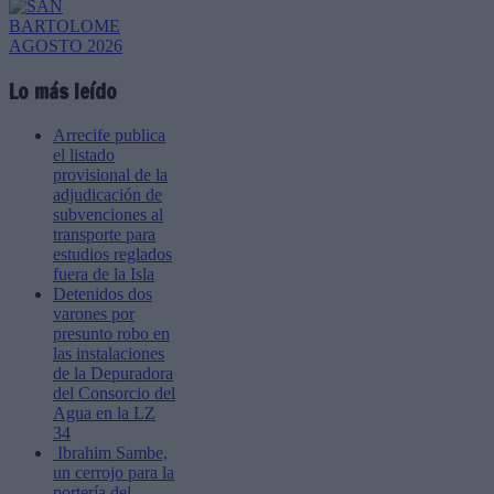
Lo más leído
Arrecife publica
el listado
provisional de la
adjudicación de
subvenciones al
transporte para
estudios reglados
fuera de la Isla
Detenidos dos
varones por
presunto robo en
las instalaciones
de la Depuradora
del Consorcio del
Agua en la LZ
34
Ibrahim Sambe,
un cerrojo para la
portería del