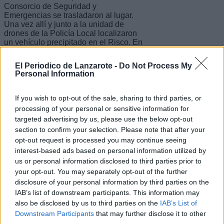
Consorcio de Seguridad y
Emergencias se trasladaron al lugar.
Una vez allí y junto a la unidad de
drones de la Policía Local localizaron
un vehículo precipitado en el Risco. En
el lugar se encontraba Guardia Civil,
Policía Local de Haría, Policía Local de
El Periodico de Lanzarote -
Do Not Process My
Arrecife, MI-21 y Emerlan.
Personal Information
Escribir un comentario
If you wish to opt-out of the sale, sharing to third parties, or
processing of your personal or sensitive information for
Nombre
(requerido)
targeted advertising by us, please use the below opt-out
section to confirm your selection. Please note that after your
opt-out request is processed you may continue seeing
interest-based ads based on personal information utilized by
us or personal information disclosed to third parties prior to
your opt-out. You may separately opt-out of the further
disclosure of your personal information by third parties on the
IAB’s list of downstream participants. This information may
also be disclosed by us to third parties on the
IAB’s List of
Downstream Participants
that may further disclose it to other
third parties.