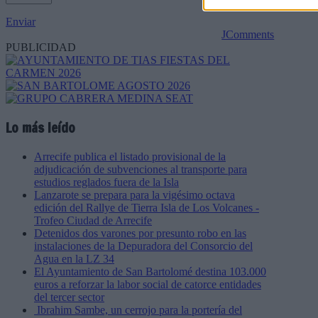
Enviar
JComments
PUBLICIDAD
Lo más leído
Arrecife publica el listado provisional de la
adjudicación de subvenciones al transporte para
estudios reglados fuera de la Isla
Lanzarote se prepara para la vigésimo octava
edición del Rallye de Tierra Isla de Los Volcanes -
Trofeo Ciudad de Arrecife
Detenidos dos varones por presunto robo en las
instalaciones de la Depuradora del Consorcio del
Agua en la LZ 34
El Ayuntamiento de San Bartolomé destina 103.000
euros a reforzar la labor social de catorce entidades
del tercer sector
Ibrahim Sambe, un cerrojo para la portería del