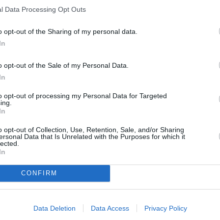
rios.
l Data Processing Opt Outs
que fue trasladado al hospital en
o opt-out of the Sharing of my personal data.
tención Primaria.
In
o opt-out of the Sale of my Personal Data.
In
to opt-out of processing my Personal Data for Targeted
ing.
In
o opt-out of Collection, Use, Retention, Sale, and/or Sharing
ersonal Data that Is Unrelated with the Purposes for which it
lected.
In
CONFIRM
Data Deletion
Data Access
Privacy Policy