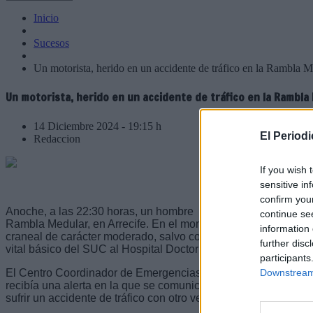
Inicio
Sucesos
Un motorista, herido en un accidente de tráfico en la Rambla M
Un motorista, herido en un accidente de tráfico en la Rambla
14 Diciembre 2024 - 19:15 h
El Period
Redaccion
If you wish 
sensitive in
confirm you
Anoche, a las 22:30 horas, un hombre de 23 años resultó herid
continue se
Rambla Medular, en Arrecife. En el momento inicial de la asis
information 
craneal de carácter moderado, salvo complicaciones, y fue tr
further disc
vital básico del SUC al Hospital Doctor José Molina Orosa.
participants
Downstream 
El Centro Coordinador de Emergencias y Seguridad (CECOES
recibía una alerta en la que se comunicaba que un motorista pr
sufrir un accidente de tráfico con otro vehículo.