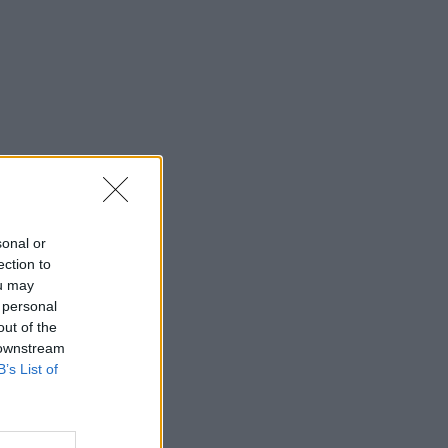
sonal or
ection to
ou may
 personal
out of the
 downstream
B’s List of