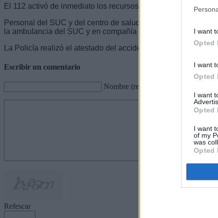
El 112 activó de inmediato los recursos de emergencia necesa
Persona
Personal del SUC y del centro de salud asistieron al afectado 
I want t
la ambulancia del SUC y en compañía del equipo médico de A
Opted 
La Policía realizó el atestado del accidente.
I want t
Escribir un comentario
Opted 
Nombre (requerido)
I want 
Advertis
Opted 
I want t
of my P
was col
Opted 
Refescar