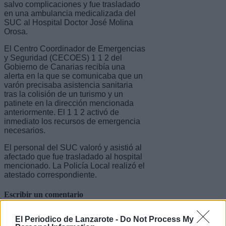
salvo complicaciones y fue trasladado
en una ambulancia medicalizada del
SUC al Hospital Doctor José Molina
Orosa.
El Centro Coordinador de Emergencias
y Seguridad (CECOES) 1 1 2 del
Gobierno de Canarias recibía una
alerta en la que se comunicaba que un
varón precisaba asistencia sanitaria
tras la colisión de un turismo y un
patinete en la dirección mencionada
anteriormente. El 1 1 2 activó de
inmediato los recursos de emergencia
necesarios.
El personal del SUC valoró y asistió al
afectado que fue trasladado al hospital
mencionado. La Policía Local realizó el
atestado correspondiente.
Escribir un comentario
Nombre
El Periodico de Lanzarote -
Do Not Process My
(requerido)