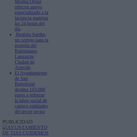
Molina Orosa
ofrecen apoyo
especializado a la
lactancia materna
las 24 horas del
día
Ibrahim Sambe,
un cerrojo para la
portería del
Balonmano
Lanzarote
Ciudad de
Arrecife
El Ayuntamiento
de San
Bartolomé
destina 103.000
euros a reforzar
la labor social de
catorce entidades
del tercer sector
PUBLICIDAD