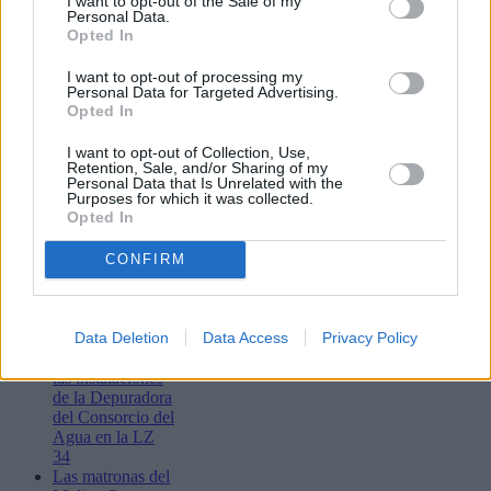
I want to opt-out of the Sale of my
Personal Data.
Opted In
I want to opt-out of processing my
Lo más leído
Personal Data for Targeted Advertising.
Opted In
Bustamante,
I want to opt-out of Collection, Use,
Muchachito
Retention, Sale, and/or Sharing of my
Bombo Infierno
Personal Data that Is Unrelated with the
Purposes for which it was collected.
y el festival La
Opted In
Tiñosa & Más
llenarán de
música Puerto
CONFIRM
del Carmen este
fin de semana
Detenidos dos
varones por
Data Deletion
Data Access
Privacy Policy
presunto robo en
las instalaciones
de la Depuradora
del Consorcio del
Agua en la LZ
34
Las matronas del