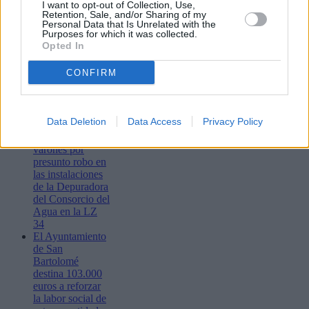
estudios reglados
I want to opt-out of Collection, Use,
fuera de la Isla
Retention, Sale, and/or Sharing of my
Personal Data that Is Unrelated with the
Lanzarote se
Purposes for which it was collected.
prepara para la
Opted In
vigésimo octava
edición del
CONFIRM
Rallye de Tierra
Isla de Los
Volcanes -
Trofeo Ciudad de
Data Deletion
Data Access
Privacy Policy
Arrecife
Detenidos dos
varones por
presunto robo en
las instalaciones
de la Depuradora
del Consorcio del
Agua en la LZ
34
El Ayuntamiento
de San
Bartolomé
destina 103.000
euros a reforzar
la labor social de