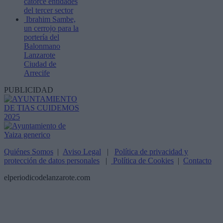
catorce entidades
del tercer sector
Ibrahim Sambe,
un cerrojo para la
portería del
Balonmano
Lanzarote
Ciudad de
Arrecife
PUBLICIDAD
Quiénes Somos
|
Aviso Legal
|
Política de privacidad y
protección de datos personales
|
Política de Cookies
|
Contacto
elperiodicodelanzarote.com