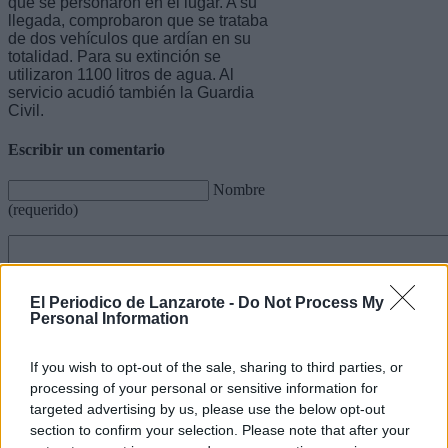
que se personaron en el lugar. A su
llegada, comprobaron que se trataba
de dos vehículos que ardían en su
totalidad. Para su extinción se
utilizaron 1100 litros de agua. Al
servicio acudió también la Guardia
Civil.
Escribir un comentario
Nombre
(requerido)
El Periodico de Lanzarote -
Do Not Process My
Personal Information
If you wish to opt-out of the sale, sharing to third parties, or
processing of your personal or sensitive information for
targeted advertising by us, please use the below opt-out
section to confirm your selection. Please note that after your