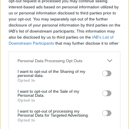
opt-out request is processed you may continue seeing
Refescar
interest-based ads based on personal information utilized by
us or personal information disclosed to third parties prior to
Enviar
your opt-out. You may separately opt-out of the further
JComments
disclosure of your personal information by third parties on the
PUBLICIDAD
IAB’s list of downstream participants. This information may
also be disclosed by us to third parties on the
IAB’s List of
Downstream Participants
that may further disclose it to other
third parties.
Personal Data Processing Opt Outs
I want to opt-out of the Sharing of my
personal data.
Opted In
Lo más leído
I want to opt-out of the Sale of my
Personal Data.
Arrecife publica
Opted In
el listado
provisional de la
I want to opt-out of processing my
adjudicación de
Personal Data for Targeted Advertising.
subvenciones al
Opted In
transporte para