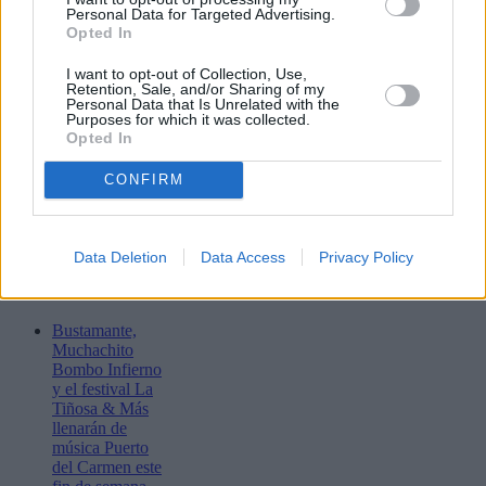
Personal Data for Targeted Advertising.
Enviar
Opted In
JComments
PUBLICIDAD
I want to opt-out of Collection, Use,
Retention, Sale, and/or Sharing of my
Personal Data that Is Unrelated with the
Purposes for which it was collected.
Opted In
CONFIRM
Data Deletion
Data Access
Privacy Policy
Lo más leído
Bustamante,
Muchachito
Bombo Infierno
y el festival La
Tiñosa & Más
llenarán de
música Puerto
del Carmen este