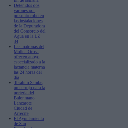
fin de semana
Detenidos dos
varones por
presunto robo en
las instalaciones
de la Depuradora
del Consorcio del
Agua en la LZ
34
Las matronas del
Molina Orosa
ofrecen apoyo
especializado a la
lactancia materna
las 24 horas del
día
Ibrahim Sambe,
un cerrojo para la
portería del
Balonmano
Lanzarote
Ciudad de
Arrecife
El Ayuntamiento
de San