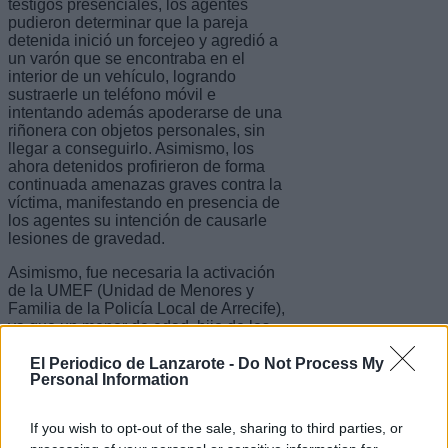
testigos presenciales, los agentes
pudieron determinar que la pareja
detenida inició un forcejeo y agredió a
un varón que se encontraba en el
interior de un vehículo, logrando
sustraerle un teléfono móvil e
intentando además apoderarse de una
riñonera con objetos personales, sin
llegar a conseguirlo. Asimismo, los
ahora detenidos profirieron de forma
continuada amenazas graves contra la
víctima, manifestando en presencia de
los agentes su intención de causarle
lesiones de gravedad.
Asimismo, fue necesaria la activación
de la UMEF (Unidad de Menores y
Familia de la Policía Local de Arrecife),
ya que un menor de edad, hijo de los
detenidos, presenció lo ocurrido.
Durante la intervención policial se
El Periodico de Lanzarote -
Do Not Process My
Personal Information
localizó a un familiar responsable que
se hizo cargo del menor, realizándose
la correspondiente acta de entrega.
If you wish to opt-out of the sale, sharing to third parties, or