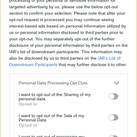
processing of your personal or sensitive information for
Tanto la Policía Nacional como la
Policía Local coordinaron los recursos
targeted advertising by us, please use the below opt-out
policiales necesarios para atender y
section to confirm your selection. Please note that after your
culminar con la detención de los
opt-out request is processed you may continue seeing
presuntos autores.
interest-based ads based on personal information utilized by
us or personal information disclosed to third parties prior to
Escribir un comentario
your opt-out. You may separately opt-out of the further
disclosure of your personal information by third parties on the
Nombre
IAB’s list of downstream participants. This information may
(requerido)
also be disclosed by us to third parties on the
IAB’s List of
Downstream Participants
that may further disclose it to other
third parties.
Personal Data Processing Opt Outs
I want to opt-out of the Sharing of my
personal data.
Opted In
I want to opt-out of the Sale of my
Personal Data.
Opted In
Refescar
I want to opt-out of processing my