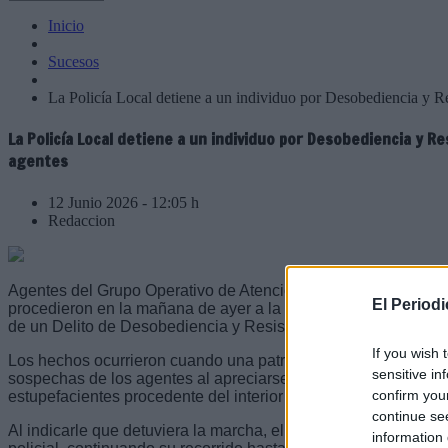
Inicio
Sucesos
La Policía Local detiene a un individuo por Desobediencia y Resi
La Policía Local detiene a un individuo por Desobediencia y Re
agentes
12 Junio 2026 - 12:05 h
Redaccion
Agentes del Grupo Operativo de Atención Ciudadana (GOAC) de
El Period
procedieron en la mañana de ayer a la detención de un varón
de un Delito de Desobediencia y Resistencia a los Agentes de
If you wish 
Los hechos ocurrieron cuando una patrulla observó un vehícul
sensitive in
sospechas de los agentes al apreciarse un fuerte olor compat
confirm you
estupefacientes procedente del interior del automóvil.
continue se
Al indicarle que detuviera la marcha, el conductor hizo caso o
information 