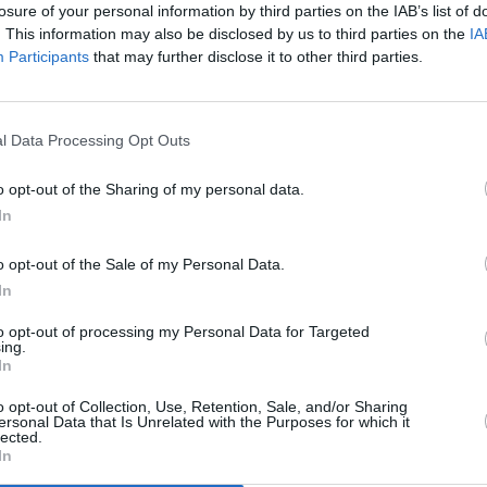
stancia de los agentes. Una vez
losure of your personal information by third parties on the IAB’s list of
ción personal, el ciudadano
. This information may also be disclosed by us to third parties on the
IA
 su persecución, logrando
Participants
that may further disclose it to other third parties.
a intervención, el individuo
egándose a colaborar y dificultando
s bolsas que contenían sustancias
l Data Processing Opt Outs
ndiente tramitación del acta por
trativa contra el conductor tras
o opt-out of the Sharing of my personal data.
gas.
In
ias policiales para la instrucción
sto a disposición judicial.
o opt-out of the Sale of my Personal Data.
la lucha contra el menudeo y la
In
 aquellas zonas más frecuentes. El
lleguen con facilidad a los jóvenes
to opt-out of processing my Personal Data for Targeted
ing.
In
o opt-out of Collection, Use, Retention, Sale, and/or Sharing
ersonal Data that Is Unrelated with the Purposes for which it
lected.
In