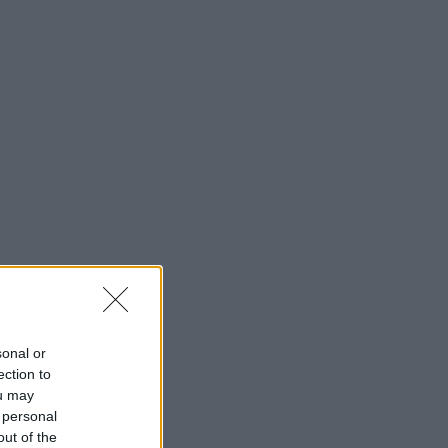
sonal or
ection to
ou may
 personal
out of the