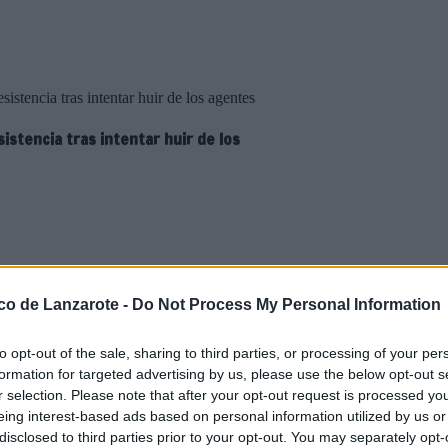
stencia tras intentar huir de los agentes
sistencia tras intentar huir de los
 la Policía Local de Arrecife
ico de Lanzarote -
Do Not Process My Personal Information
 de 50 años como presunto autor
 la Autoridad.
to opt-out of the sale, sharing to third parties, or processing of your per
o cuyo conductor levantó las
formation for targeted advertising by us, please use the below opt-out s
ible con sustancias
r selection. Please note that after your opt-out request is processed y
eing interest-based ads based on personal information utilized by us or
miso inicialmente al requerimiento
disclosed to third parties prior to your opt-out. You may separately opt-