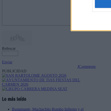
Refescar
Enviar
JComments
PUBLICIDAD
Lo más leído
Bustamante, Muchachito Bombo Infierno y el