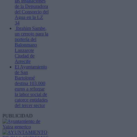
las instalaciones
de la Depuradora
del Consorcio del
Agua en la LZ
34
Ibrahim Sambe,
un cerrojo para la
portería del
Balonmano
Lanzarote
Ciudad de
Arrecife
El Ayuntamiento
de San
Bartolomé
destina 103.000
euros a reforzar
la labor social de
catorce entidades
del tercer sector
PUBLICIDAD