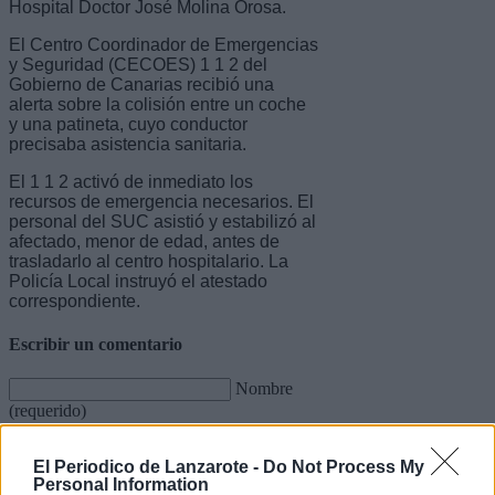
Hospital Doctor José Molina Orosa.
El Centro Coordinador de Emergencias
y Seguridad (CECOES) 1 1 2 del
Gobierno de Canarias recibió una
alerta sobre la colisión entre un coche
y una patineta, cuyo conductor
precisaba asistencia sanitaria.
El 1 1 2 activó de inmediato los
recursos de emergencia necesarios. El
personal del SUC asistió y estabilizó al
afectado, menor de edad, antes de
trasladarlo al centro hospitalario. La
Policía Local instruyó el atestado
correspondiente.
Escribir un comentario
Nombre
(requerido)
El Periodico de Lanzarote -
Do Not Process My
Personal Information