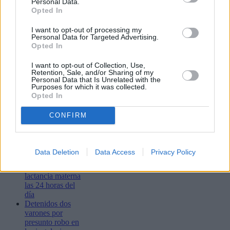
Personal Data.
Opted In
I want to opt-out of processing my
Lo más leído
Personal Data for Targeted Advertising.
Opted In
Bustamante,
Muchachito
I want to opt-out of Collection, Use,
Retention, Sale, and/or Sharing of my
Bombo Infierno
Personal Data that Is Unrelated with the
y el festival La
Purposes for which it was collected.
Tiñosa & Más
Opted In
llenarán de
música Puerto
CONFIRM
del Carmen este
fin de semana
Las matronas del
Molina Orosa
Data Deletion
Data Access
Privacy Policy
ofrecen apoyo
especializado a la
lactancia materna
las 24 horas del
día
Detenidos dos
varones por
presunto robo en