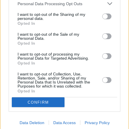
Personal Data Processing Opt Outs
Enviar
JComments
I want to opt-out of the Sharing of my
PUBLICIDAD
personal data.
Opted In
I want to opt-out of the Sale of my
Personal Data.
Opted In
I want to opt-out of processing my
Personal Data for Targeted Advertising.
Opted In
I want to opt-out of Collection, Use,
Lo más leído
Retention, Sale, and/or Sharing of my
Personal Data that Is Unrelated with the
Purposes for which it was collected.
Arrecife publica
Opted In
el listado
provisional de la
CONFIRM
adjudicación de
subvenciones al
transporte para
estudios reglados
Data Deletion
Data Access
Privacy Policy
fuera de la Isla