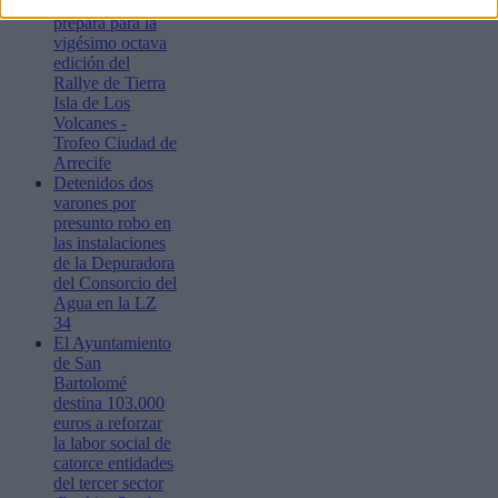
Lanzarote se
prepara para la
vigésimo octava
edición del
Rallye de Tierra
Isla de Los
Volcanes -
Trofeo Ciudad de
Arrecife
Detenidos dos
varones por
presunto robo en
las instalaciones
de la Depuradora
del Consorcio del
Agua en la LZ
34
El Ayuntamiento
de San
Bartolomé
destina 103.000
euros a reforzar
la labor social de
catorce entidades
del tercer sector