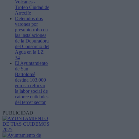
Volcanes -
Trofeo Ciudad de
Arrecife
Detenidos dos
varones por
presunto robo en
las instalaciones
de la Depuradora
del Consorcio del
Agua en la LZ
34
El Ayuntamiento
de San
Bartolomé
destina 103.000
euros a reforzar
la labor social de
catorce entidades
del tercer sector
PUBLICIDAD