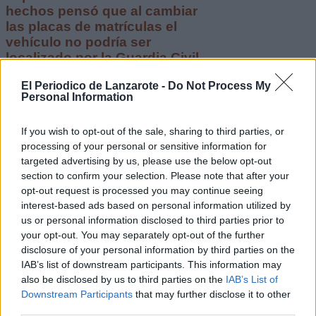
hechos pensó que al cambiar
las placas de matrículas el
vehículo no podría ser
localizado por la Guardia Civil
Escribir un comentario
El Periodico de Lanzarote -
Do Not Process My
Personal Information
20 Julio 2021 - 14:29
Escrito por Redaccion
If you wish to opt-out of the sale, sharing to third parties, or
processing of your personal or sensitive information for
El SUC recupera de una
targeted advertising by us, please use the below opt-out
parada cardiorrespiratoria
section to confirm your selection. Please note that after your
opt-out request is processed you may continue seeing
a un varón tras sufrir un
interest-based ads based on personal information utilized by
ahogamiento en Costa
us or personal information disclosed to third parties prior to
your opt-out. You may separately opt-out of the further
Teguise
disclosure of your personal information by third parties on the
IAB’s list of downstream participants. This information may
also be disclosed by us to third parties on the
IAB’s List of
Downstream Participants
that may further disclose it to other
third parties.