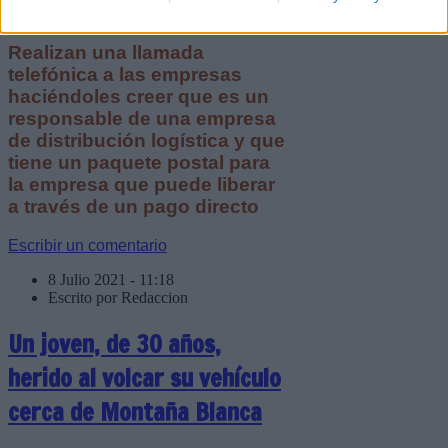
Realizan una llamada
telefónica a las empresas
haciéndoles creer que es un
responsable de una empresa
de distribución logística y que
tiene un paquete postal para
la empresa que puede liberar
a través de un pago directo
Escribir un comentario
8 Julio 2021 - 11:18
Escrito por Redaccion
Un joven, de 30 años,
herido al volcar su vehículo
cerca de Montaña Blanca