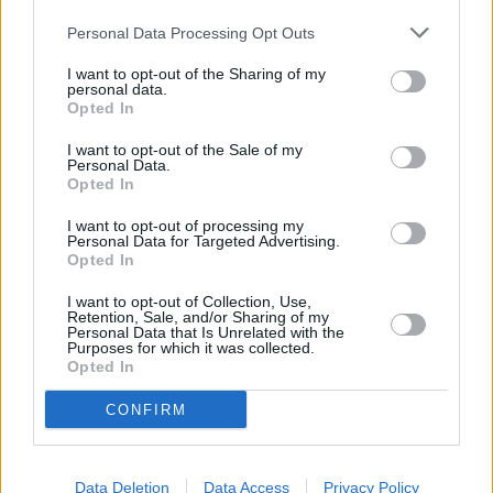
A las 16:18 horas, en la calle Las Olas
Personal Data Processing Opt Outs
de Costa Teguise, el SUC recupera de
una parada cardiorrespiratoria a un
I want to opt-out of the Sharing of my
varón tras sufrir un ahogamiento. Se
personal data.
encontraba en estado crítico tras ser
Opted In
recuperado y fue trasladado en una
ambulancia medicalizada al Hospital
I want to opt-out of the Sale of my
Doctor José Molina Orosa.
Personal Data.
Opted In
Escribir un comentario
I want to opt-out of processing my
14 Julio 2021 - 16:59
Personal Data for Targeted Advertising.
Escrito por Redaccion
Opted In
La Guardia Civil alerta de
I want to opt-out of Collection, Use,
Retention, Sale, and/or Sharing of my
Personal Data that Is Unrelated with the
una estafa a comercios con
Purposes for which it was collected.
Opted In
alta afluencia de clientes
CONFIRM
detectada en Lanzarote
Data Deletion
Data Access
Privacy Policy