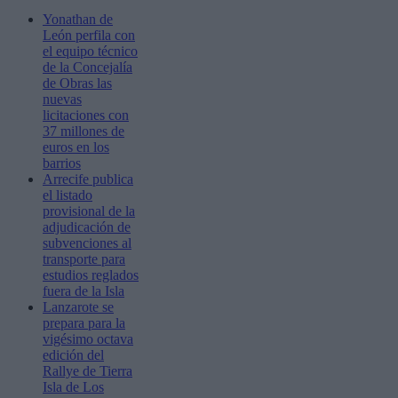
Yonathan de
León perfila con
el equipo técnico
de la Concejalía
de Obras las
nuevas
licitaciones con
37 millones de
euros en los
barrios
Arrecife publica
el listado
provisional de la
adjudicación de
subvenciones al
transporte para
estudios reglados
fuera de la Isla
Lanzarote se
prepara para la
vigésimo octava
edición del
Rallye de Tierra
Isla de Los