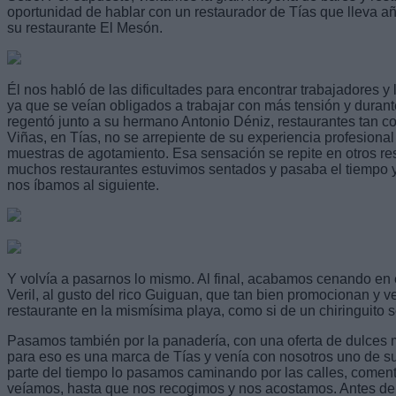
oportunidad de hablar con un restaurador de Tías que lleva a
su restaurante El Mesón.
Él nos habló de las dificultades para encontrar trabajadores y l
ya que se veían obligados a trabajar con más tensión y duran
regentó junto a su hermano Antonio Déniz, restaurantes tan 
Viñas, en Tías, no se arrepiente de su experiencia profesional
muestras de agotamiento. Esa sensación se repite en otros re
muchos restaurantes estuvimos sentados y pasaba el tiempo y
nos íbamos al siguiente.
Y volvía a pasarnos lo mismo. Al final, acabamos cenando en
Veril, al gusto del rico Guiguan, que tan bien promocionan y
restaurante en la mismísima playa, como si de un chiringuito se
Pasamos también por la panadería, con una oferta de dulces m
para eso es una marca de Tías y venía con nosotros uno de su
parte del tiempo lo pasamos caminando por las calles, comen
veíamos, hasta que nos recogimos y nos acostamos. Antes de