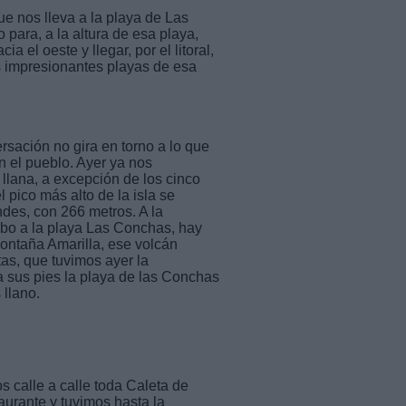
e nos lleva a la playa de Las
 para, a la altura de esa playa,
 el oeste y llegar, por el litoral,
as impresionantes playas de esa
rsación no gira en torno a lo que
n el pueblo. Ayer ya nos
lana, a excepción de los cinco
pico más alto de la isla se
des, con 266 metros. A la
ebo a la playa Las Conchas, hay
Montaña Amarilla, ese volcán
as, que tuvimos ayer la
 sus pies la playa de las Conchas
 llano.
 calle a calle toda Caleta de
aurante y tuvimos hasta la