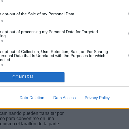
In
o opt-out of the Sale of my Personal Data.
In
to opt-out of processing my Personal Data for Targeted
ing.
In
o opt-out of Collection, Use, Retention, Sale, and/or Sharing
ersonal Data that Is Unrelated with the Purposes for which it
lected.
ve a cambiar la composición
In
a un suelo muy pedregoso y
CONFIRM
Data Deletion
Data Access
Privacy Policy
as caminando pueden transitar por
smo para convertirse en una
nismo el farallón de la parte