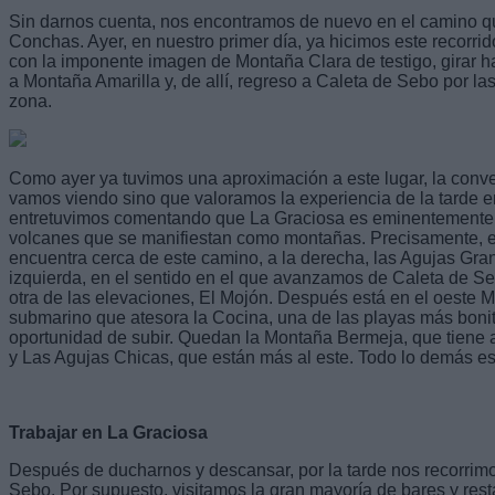
Sin darnos cuenta, nos encontramos de nuevo en el camino qu
Conchas. Ayer, en nuestro primer día, ya hicimos este recorrido
con la imponente imagen de Montaña Clara de testigo, girar hacia
a Montaña Amarilla y, de allí, regreso a Caleta de Sebo por l
zona.
Como ayer ya tuvimos una aproximación a este lugar, la conve
vamos viendo sino que valoramos la experiencia de la tarde e
entretuvimos comentando que La Graciosa es eminentemente l
volcanes que se manifiestan como montañas. Precisamente, el 
encuentra cerca de este camino, a la derecha, las Agujas Gran
izquierda, en el sentido en el que avanzamos de Caleta de S
otra de las elevaciones, El Mojón. Después está en el oeste 
submarino que atesora la Cocina, una de las playas más bonit
oportunidad de subir. Quedan la Montaña Bermeja, que tiene a
y Las Agujas Chicas, que están más al este. Todo lo demás es
Trabajar en La Graciosa
Después de ducharnos y descansar, por la tarde nos recorrimos
Sebo. Por supuesto, visitamos la gran mayoría de bares y rest