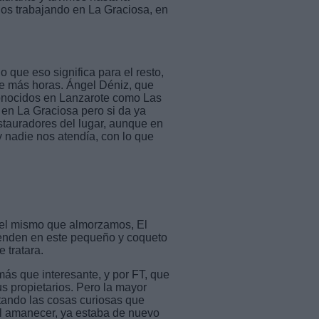
ños trabajando en La Graciosa, en
o que eso significa para el resto,
te más horas. Ángel Déniz, que
conocidos en Lanzarote como Las
 en La Graciosa pero si da ya
stauradores del lugar, aunque en
 nadie nos atendía, con lo que
 el mismo que almorzamos, El
 venden en este pequeño y coqueto
 tratara.
ás que interesante, y por FT, que
s propietarios. Pero la mayor
tando las cosas curiosas que
l amanecer, ya estaba de nuevo