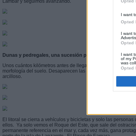
Opted 
Lambar y seguimos avanzando.
I want t
Opted 
I want 
Advertis
Opted 
I want t
Dunas y pedregales, una sucesión permanente
of my P
was col
Unos cuántos kilómetros antes de llegar a Pedro Barba, vuel
Opted 
morfología del suelo. Desaparecen las dunas, que dan paso 
arcilloso.
El litoral se cierra a vehículos y bicicletas y solo las person
ellos. Ya solo vemos el Roque del Este, que sale del ostraci
permanente referencia en el mar y, cada vez más, gana protago
norte de la isla de Lanzarote, El Risco de Famara.