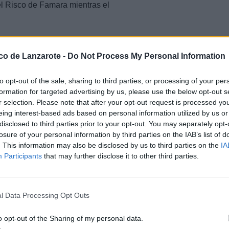
 del Risco de Famara mientras el
ico de Lanzarote -
Do Not Process My Personal Information
lleza que se viene al aproximarse
te, hacia Montaña Bermeja. La
to opt-out of the sale, sharing to third parties, or processing of your per
sparentes y su abundante arena
formation for targeted advertising by us, please use the below opt-out s
te pero eso no se ve. Además,
r selection. Please note that after your opt-out request is processed y
imer plano, seguida del Roque del
eing interest-based ads based on personal information utilized by us or
a sensación paradisiaca. Salimos
ar y Montaña Bermeja, a cuyo pico
disclosed to third parties prior to your opt-out. You may separately opt-
losure of your personal information by third parties on the IAB’s list of
. This information may also be disclosed by us to third parties on the
IA
Participants
that may further disclose it to other third parties.
s a la zona rocosa en el que se
a misma orilla de mar, por donde
l Data Processing Opt Outs
ómetros de este tramo, volvemos a
mino que compartimos con unos
o opt-out of the Sharing of my personal data.
gamos a la Playa del Ámbar o de