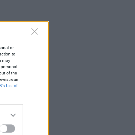
sonal or
ection to
ou may
 personal
out of the
 downstream
B’s List of