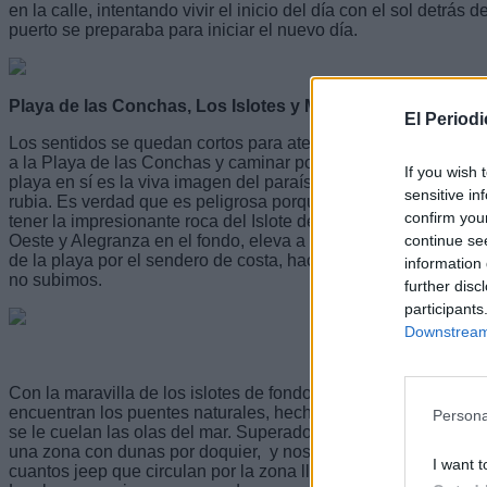
en la calle, intentando vivir el inicio del día con el sol detrás
puerto se preparaba para iniciar el nuevo día.
Playa de las Conchas, Los Islotes y Montaña Bermeja
El Period
Los sentidos se quedan cortos para atender el fogonazo de be
a la Playa de las Conchas y caminar por su orilla hacia el es
If you wish 
playa en sí es la viva imagen del paraíso con sus aguas tran
sensitive in
rubia. Es verdad que es peligrosa porque tiene mucha corrien
confirm you
tener la impresionante roca del Islote de Montaña Clara en pr
continue se
Oeste y Alegranza en el fondo, eleva a la enésima potencia l
de la playa por el sendero de costa, hacia el este, entre el m
information 
no subimos.
further disc
participants
Downstream 
Con la maravilla de los islotes de fondo, avanzamos y llegamo
encuentran los puentes naturales, hechos por la erosión, en l
Persona
se le cuelan las olas del mar. Superados los tres o cuatro kil
una zona con dunas por doquier, y nos adentramos en un ca
I want t
cuantos jeep que circulan por la zona llenos de turistas. Lle