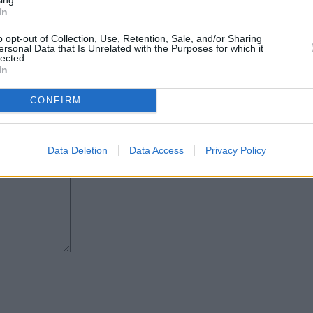
In
ución relacionadas con criterios
o opt-out of Collection, Use, Retention, Sale, and/or Sharing
de trabajo justas durante la
ersonal Data that Is Unrelated with the Purposes for which it
lected.
In
a documentación y los pliegos de
co.
CONFIRM
Data Deletion
Data Access
Privacy Policy