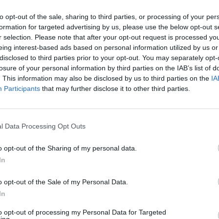
e uno de los eventos culturales
to opt-out of the sale, sharing to third parties, or processing of your per
formation for targeted advertising by us, please use the below opt-out s
 Ayuntamiento seguimos apostando
r selection. Please note that after your opt-out request is processed y
buye a dinamizar el municipio y a
eing interest-based ads based on personal information utilized by us or
disclosed to third parties prior to your opt-out. You may separately opt-
ue “se sigue trabajando para
losure of your personal information by third parties on the IAB’s list of
s pueblos y que contribuyen a
. This information may also be disclosed by us to third parties on the
IA
o de cómo la cultura puede
Participants
that may further disclose it to other third parties.
e.
fertas deberán presentarse de
l Sector Público antes de las
l Data Processing Opt Outs
ibilidad de prórroga anual hasta
o opt-out of the Sharing of my personal data.
In
ría técnica y producción artística
necesarias para el desarrollo de
o opt-out of the Sale of my Personal Data.
In
 la oferta económica, la calidad
to opt-out of processing my Personal Data for Targeted
la reducción de los plazos de
ing.