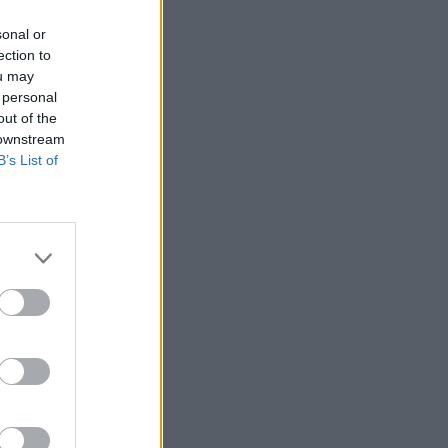
sonal or
ection to
ou may
 personal
out of the
 downstream
B’s List of