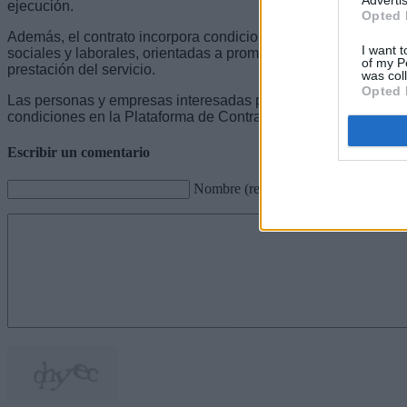
ejecución.
Opted 
Además, el contrato incorpora condiciones especiales de ejec
I want t
sociales y laborales, orientadas a promover unas condiciones 
of my P
prestación del servicio.
was col
Opted 
Las personas y empresas interesadas pueden consultar toda l
condiciones en la Plataforma de Contratación del Sector Públi
Escribir un comentario
Nombre (requerido)