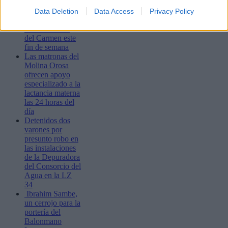
y el festival La
Tiñosa & Más
Data Deletion
Data Access
Privacy Policy
llenarán de
música Puerto
del Carmen este
fin de semana
Las matronas del
Molina Orosa
ofrecen apoyo
especializado a la
lactancia materna
las 24 horas del
día
Detenidos dos
varones por
presunto robo en
las instalaciones
de la Depuradora
del Consorcio del
Agua en la LZ
34
Ibrahim Sambe,
un cerrojo para la
portería del
Balonmano