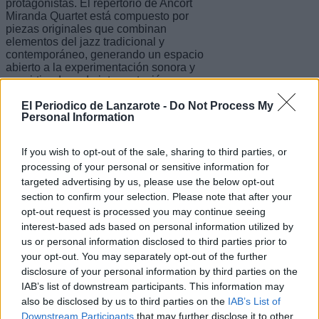
protagonistas. El repertorio de Ancort
Miranda Quartet está compuesto por
piezas originales que combinan
elementos del jazz tradicional y
contemporáneo, generando un espacio
abierto a la experimentación sonora y
convirtiendo cada interpretación en una
conversación entre los integrantes del
El Periodico de Lanzarote -
Do Not Process My
cuarteto, que adaptan y transforman su
Personal Information
música en tiempo real.
Escribir un comentario
If you wish to opt-out of the sale, sharing to third parties, or
processing of your personal or sensitive information for
Nombre
targeted advertising by us, please use the below opt-out
(requerido)
section to confirm your selection. Please note that after your
opt-out request is processed you may continue seeing
interest-based ads based on personal information utilized by
us or personal information disclosed to third parties prior to
your opt-out. You may separately opt-out of the further
disclosure of your personal information by third parties on the
IAB’s list of downstream participants. This information may
also be disclosed by us to third parties on the
IAB’s List of
Downstream Participants
that may further disclose it to other