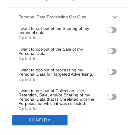
third parties.
Personal Data Processing Opt Outs
Refescar
I want to opt-out of the Sharing of my
personal data.
Enviar
Opted In
JComments
PUBLICIDAD
I want to opt-out of the Sale of my
Personal Data.
Opted In
I want to opt-out of processing my
Personal Data for Targeted Advertising.
Opted In
I want to opt-out of Collection, Use,
Retention, Sale, and/or Sharing of my
Personal Data that Is Unrelated with the
Purposes for which it was collected.
Lo más leído
Opted In
Bustamante,
CONFIRM
Muchachito
Bombo Infierno