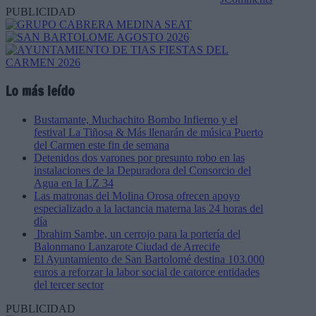
PUBLICIDAD
Lo más leído
Bustamante, Muchachito Bombo Infierno y el
festival La Tiñosa & Más llenarán de música Puerto
del Carmen este fin de semana
Detenidos dos varones por presunto robo en las
instalaciones de la Depuradora del Consorcio del
Agua en la LZ 34
Las matronas del Molina Orosa ofrecen apoyo
especializado a la lactancia materna las 24 horas del
día
Ibrahim Sambe, un cerrojo para la portería del
Balonmano Lanzarote Ciudad de Arrecife
El Ayuntamiento de San Bartolomé destina 103.000
euros a reforzar la labor social de catorce entidades
del tercer sector
PUBLICIDAD