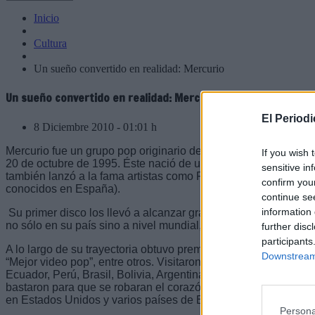
Inicio
Cultura
Un sueño convertido en realidad: Mercurio
Un sueño convertido en realidad: Mercurio
El Period
8 Diciembre 2010 - 01:01 h
Mercurio fue un grupo pop originario de México formado en l
If you wish 
20 de octubre de 1995. Éste nació de una idea del empresar
sensitive in
también lanzó a la fama artistas como Fey, Flavio César o Ma
confirm you
conocidos en España).
continue se
information 
Su primer disco los llevó a alcanzar gran popularidad con el 
no sólo en su país sino a nivel mundial, así empezaba a cono
further disc
participants
A lo largo de su trayectoria obtuvo premios como “Mejor grupo 
Downstream 
“Mejor video pop”, entre otros. Visitaron varios países de La
Ecuador, Perú, Brasil, Bolivia, Argentina, Venezuela, países e
bastaron para que se robaran el corazón de las jóvenes por 
en Estados Unidos y varios países de Europa.
Persona