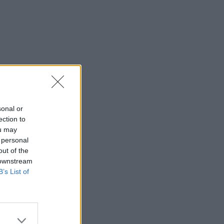
sonal or
ection to
ou may
 personal
out of the
 downstream
B’s List of