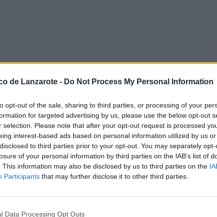
ico de Lanzarote -
Do Not Process My Personal Information
os años 90, más concretamente el
to opt-out of the sale, sharing to third parties, or processing of your per
io y manager Toño Berumen, que
formation for targeted advertising by us, please use the below opt-out s
gneto (los cuales han sido más
r selection. Please note that after your opt-out request is processed y
eing interest-based ads based on personal information utilized by us or
disclosed to third parties prior to your opt-out. You may separately opt-
primer sencillo “Enamoradísimo”,
cerse el “fenómeno Mercurio”.
losure of your personal information by third parties on the IAB’s list of
. This information may also be disclosed by us to third parties on the
IA
pop”, “Mejor grupo en concierto”,
Participants
that may further disclose it to other third parties.
tinoamérica como Colombia,
n donde hubo delirio colectivo que
siempre. También fueron conocidos
l Data Processing Opt Outs