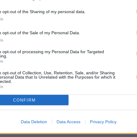
o opt-out of the Sharing of my personal data.
abor agridulce, ya que nunca hubo
In
os corazones de quienes crecieron
o opt-out of the Sale of my Personal Data.
nternacional “Operación
In
 del grupo. A través de redes
ter y otros medios de
to opt-out of processing my Personal Data for Targeted
 atención de miles de personas
ing.
In
.000 fans de todo el mundo,
o opt-out of Collection, Use, Retention, Sale, and/or Sharing
 mágicos vividos en la
ersonal Data that Is Unrelated with the Purposes for which it
lected.
In
, hoy ya es un sueño convertido
 de 2011.
CONFIRM
eencuentromercurio.com
Data Deletion
Data Access
Privacy Policy