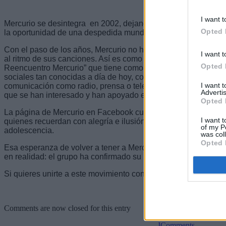
I want t
Mercurio se desintegra en 2002, dejando a sus fans con un s
Opted 
la oportunidad de una despedida mundial.
Con el paso de los años, Mercurio no ha dejado de vivir en l
I want t
al ritmo de sus canciones. Así es como en 2009 nace el club I
Opted 
Reencuentro Mercurio” que tiene como objetivo el reencuentro
sociales tan conocidas a día de hoy, como es Facebook o Twit
I want 
comunicación como radio, prensa o televisión han captado la
Advertis
que se han interesado y han apoyado el proyecto.
Opted 
La página de Mercurio en Facebook cuenta hoy con más de 15
I want t
quienes recuerdan con alegría e ilusión todos esos momentos
of my P
adolescencia.
was col
Opted 
Esa esperanza de volver a tener a Mercurio en los escenarios
en realidad: el grupo ha confirmado su reencuentro para abril
Si quieres unirte a este movimiento contacta en espana @ r
Comments are now closed for this entry
JComments