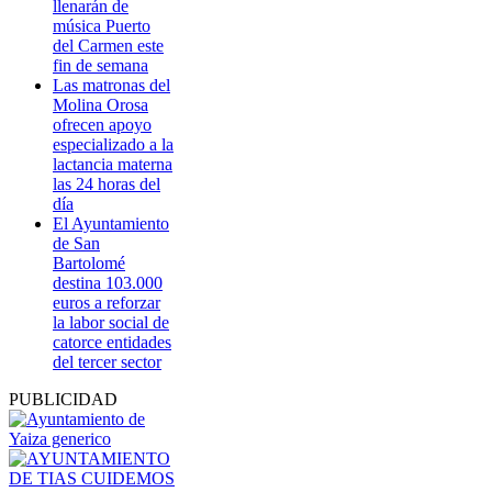
llenarán de
música Puerto
del Carmen este
fin de semana
Las matronas del
Molina Orosa
ofrecen apoyo
especializado a la
lactancia materna
las 24 horas del
día
El Ayuntamiento
de San
Bartolomé
destina 103.000
euros a reforzar
la labor social de
catorce entidades
del tercer sector
PUBLICIDAD