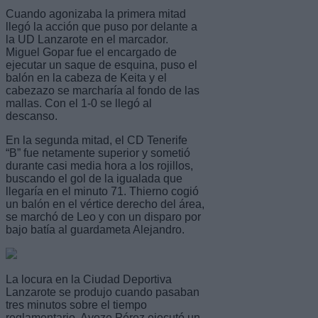
Cuando agonizaba la primera mitad
llegó la acción que puso por delante a
la UD Lanzarote en el marcador.
Miguel Gopar fue el encargado de
ejecutar un saque de esquina, puso el
balón en la cabeza de Keita y el
cabezazo se marcharía al fondo de las
mallas. Con el 1-0 se llegó al
descanso.
En la segunda mitad, el CD Tenerife
“B” fue netamente superior y sometió
durante casi media hora a los rojillos,
buscando el gol de la igualada que
llegaría en el minuto 71. Thierno cogió
un balón en el vértice derecho del área,
se marchó de Leo y con un disparo por
bajo batía al guardameta Alejandro.
La locura en la Ciudad Deportiva
Lanzarote se produjo cuando pasaban
tres minutos sobre el tiempo
reglamentario. Ayoze Pérez ejecutó un