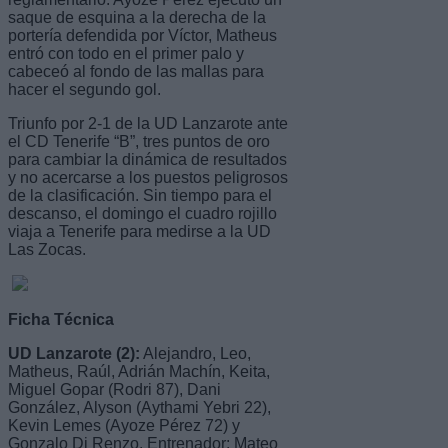
saque de esquina a la derecha de la
portería defendida por Víctor, Matheus
entró con todo en el primer palo y
cabeceó al fondo de las mallas para
hacer el segundo gol.
Triunfo por 2-1 de la UD Lanzarote ante
el CD Tenerife “B”, tres puntos de oro
para cambiar la dinámica de resultados
y no acercarse a los puestos peligrosos
de la clasificación. Sin tiempo para el
descanso, el domingo el cuadro rojillo
viaja a Tenerife para medirse a la UD
Las Zocas.
Ficha Técnica
UD Lanzarote (2):
Alejandro, Leo,
Matheus, Raúl, Adrián Machín, Keita,
Miguel Gopar (Rodri 87), Dani
González, Alyson (Aythami Yebri 22),
Kevin Lemes (Ayoze Pérez 72) y
Gonzalo Di Renzo. Entrenador: Mateo