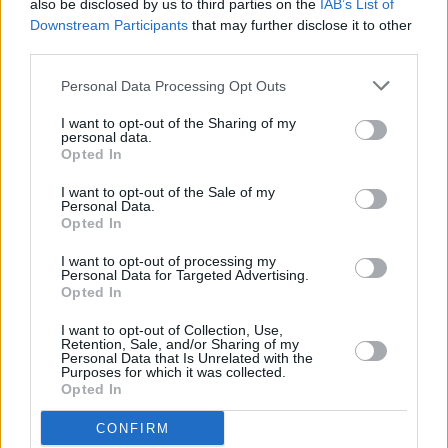
also be disclosed by us to third parties on the
IAB’s List of
Piragüismo Los Marlines por
Downstream Participants
that may further disclose it to other
su buen arranque de
third parties.
temporada, en una campaña
que será larga y en la que
Personal Data Processing Opt Outs
seguirán contando con el
I want to opt-out of the Sharing of my
apoyo decidido de la
personal data.
Institución
Opted In
Escribir un comentario
I want to opt-out of the Sale of my
Personal Data.
29 Marzo 2022 - 12:05
Opted In
Escrito por Redaccion
I want to opt-out of processing my
Personal Data for Targeted Advertising.
Las 38 medallas hacen
Opted In
campeones a Los Marlines
I want to opt-out of Collection, Use,
Retention, Sale, and/or Sharing of my
de la I Copa de España de
Personal Data that Is Unrelated with the
Purposes for which it was collected.
Kayak de Mar y de la I Copa
Opted In
de España de Jóvenes
CONFIRM