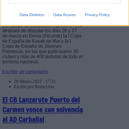
Promesas
Data Deletion
Data Access
Privacy Policy
EL equipo de Lanzarote regresa a casa
después de disputar los días 26 y 27
de marzo en Denia (Alicante) la I Copa
de España de Kayak de Mar y la I
Copa de España de Jóvenes
Promesas, en las que participaron 30
clubes y más de 400 palistas de todo el
territorio nacional.
Escribir un comentario
28 Marzo 2022 - 17:31
Escrito por Redaccion
El CB Lanzarote Puerto del
Carmen vence con solvencia
al AD Carballal