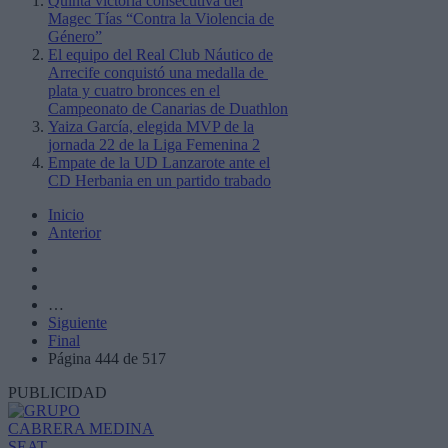
Quinta victoria consecutiva del
Magec Tías “Contra la Violencia de
Género”
El equipo del Real Club Náutico de
Arrecife conquistó una medalla de
plata y cuatro bronces en el
Campeonato de Canarias de Duathlon
Yaiza García, elegida MVP de la
jornada 22 de la Liga Femenina 2
Empate de la UD Lanzarote ante el
CD Herbania en un partido trabado
Inicio
Anterior
…
Siguiente
Final
Página 444 de 517
PUBLICIDAD