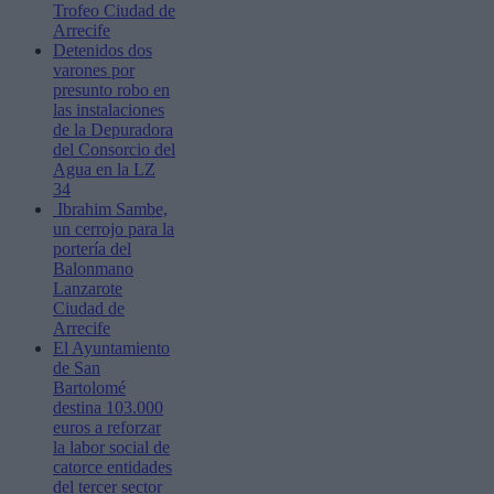
Trofeo Ciudad de
Arrecife
Detenidos dos
varones por
presunto robo en
las instalaciones
de la Depuradora
del Consorcio del
Agua en la LZ
34
Ibrahim Sambe,
un cerrojo para la
portería del
Balonmano
Lanzarote
Ciudad de
Arrecife
El Ayuntamiento
de San
Bartolomé
destina 103.000
euros a reforzar
la labor social de
catorce entidades
del tercer sector