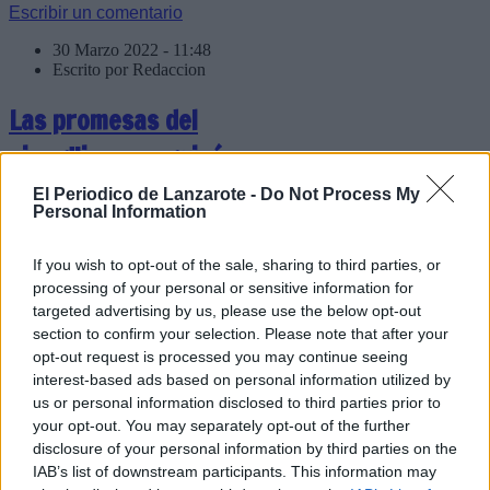
Escribir un comentario
30 Marzo 2022 - 11:48
Escrito por Redaccion
Las promesas del
piragüismo seguirán
contando con el apoyo
El Periodico de Lanzarote -
Do Not Process My
Personal Information
decidido del Cabildo de
Lanzarote
If you wish to opt-out of the sale, sharing to third parties, or
processing of your personal or sensitive information for
targeted advertising by us, please use the below opt-out
section to confirm your selection. Please note that after your
opt-out request is processed you may continue seeing
La presidenta del Cabildo de
interest-based ads based on personal information utilized by
Lanzarote, María Dolores
us or personal information disclosed to third parties prior to
Corujo, y el consejero insular
your opt-out. You may separately opt-out of the further
de Deportes, Alfredo
disclosure of your personal information by third parties on the
Mendoza, felicitan a los
IAB’s list of downstream participants. This information may
jóvenes palistas del Club de