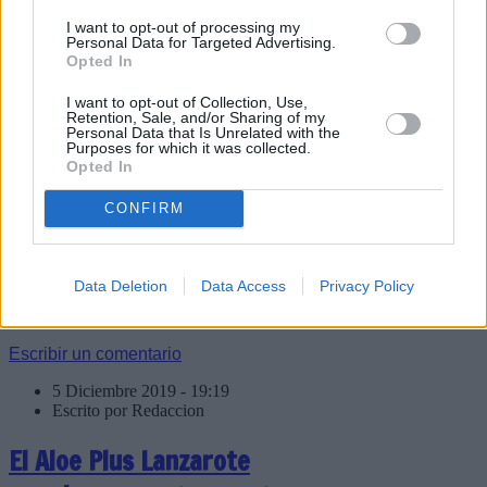
Tamara Sanfabio entrega
I want to opt-out of processing my
los dorsales de la carrera
Personal Data for Targeted Advertising.
Opted In
de Media Maratón a los
I want to opt-out of Collection, Use,
internos del Centro
Retention, Sale, and/or Sharing of my
Personal Data that Is Unrelated with the
Penitenciario de Tahíche
Purposes for which it was collected.
Opted In
CONFIRM
La Font Vella Lanzarote International
Marathon se disputará el 7 de
diciembre y de nuevo contará con dos
Data Deletion
Data Access
Privacy Policy
presos del módulos de internos de
Tahíche entre sus participantes.
Escribir un comentario
5 Diciembre 2019 - 19:19
Escrito por Redaccion
El Aloe Plus Lanzarote