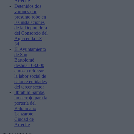
Arrecife
Detenidos dos
varones por
presunto robo en
las instalaciones
de la Depuradora
del Consorcio del
Agua en la LZ
34
El Ayuntamiento
de San
Bartolomé
destina 103.000
euros a reforzar
la labor social de
catorce entidades
del tercer sector
Ibrahim Sambe,
un cerrojo para la
portería del
Balonmano
Lanzarote
Ciudad de
Arrecife