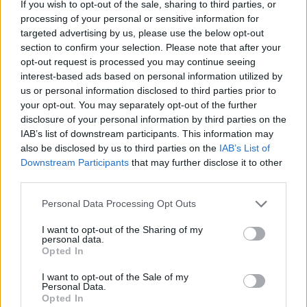
If you wish to opt-out of the sale, sharing to third parties, or
Escribir un comentario
processing of your personal or sensitive information for
6 Diciembre 2019 - 08:29
targeted advertising by us, please use the below opt-out
Escrito por Redaccion
section to confirm your selection. Please note that after your
opt-out request is processed you may continue seeing
El Marca Gestión Zonzamas,
interest-based ads based on personal information utilized by
us or personal information disclosed to third parties prior to
campeón de la Liga
your opt-out. You may separately opt-out of the further
Interinsular Masculina
disclosure of your personal information by third parties on the
IAB’s list of downstream participants. This information may
also be disclosed by us to third parties on the
IAB’s List of
Downstream Participants
that may further disclose it to other
third parties.
El equipo batatero se impuso en la
noche del miércoles al CD Alisios y
asegura su clasificaciión para la
Personal Data Processing Opt Outs
segunda fase
I want to opt-out of the Sharing of my
personal data.
Escribir un comentario
Opted In
6 Diciembre 2019 - 07:50
I want to opt-out of the Sale of my
Escrito por Redaccion
Personal Data.
Opted In