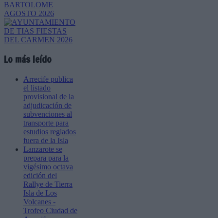
Lo más leído
Arrecife publica
el listado
provisional de la
adjudicación de
subvenciones al
transporte para
estudios reglados
fuera de la Isla
Lanzarote se
prepara para la
vigésimo octava
edición del
Rallye de Tierra
Isla de Los
Volcanes -
Trofeo Ciudad de