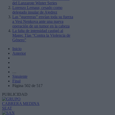
del Lanzarote Winter Series
Lorenzo Lemaur, cesado como
delegado insular de Ajedrez
Las “guerreras” envían toda su fuerza
a Vesi Nenkova ante una nueva
operación de un tumor en la cabeza
La falta de intensidad castigó al
Magec Tías “Contra la Violencia de
Género”
Inicio
Anterior
…
Siguiente
Final
Página 502 de 517
PUBLICIDAD