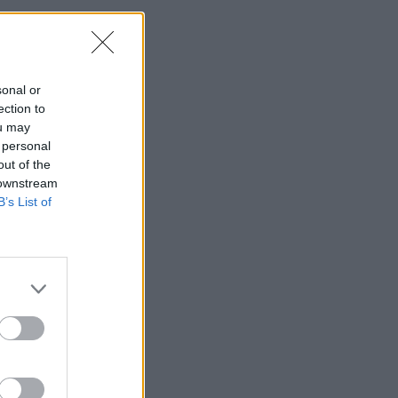
sonal or
ection to
ou may
 personal
out of the
 downstream
B’s List of