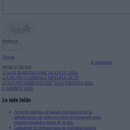
Refescar
Enviar
JComments
PUBLICIDAD
Lo más leído
Arrecife publica el listado provisional de la
adjudicación de subvenciones al transporte para
estudios reglados fuera de la Isla
Lanzarote se prepara para la vigésimo octava