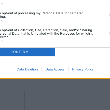
In
oco se ofrece información
pacio protegido tan
to opt-out of processing my Personal Data for Targeted
e este hecho devalúa la
ing.
In
o opt-out of Collection, Use, Retention, Sale, and/or Sharing
Medina esté centrado sólo en
ersonal Data that Is Unrelated with the Purposes for which it
que le afecta también como
lected.
In
 de primer nivel como es
dejadez y el concejal
CONFIRM
sitantes reciben la atención
s básicas que deben
Data Deletion
Data Access
Privacy Policy