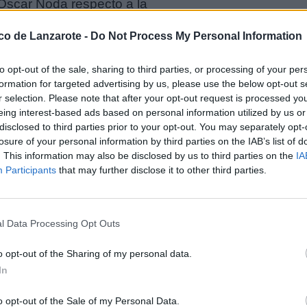
 Oscar Noda respecto a la
 Ajaches en pleno mes de
 vehículos se registran.
ico de Lanzarote -
Do Not Process My Personal Information
de ser excusa para que el
to opt-out of the sale, sharing to third parties, or processing of your per
os días a la semana durante
formation for targeted advertising by us, please use the below opt-out s
uficiente para saber que en
r selection. Please note that after your opt-out request is processed y
 pues confluyen residentes
eing interest-based ads based on personal information utilized by us or
amping y los turistas que
disclosed to third parties prior to your opt-out. You may separately opt-
l de entrada debería estar
losure of your personal information by third parties on the IAB’s list of
. This information may also be disclosed by us to third parties on the
IA
Participants
that may further disclose it to other third parties.
 sino la tónica habitual de
evisto para arbitrar las
l Data Processing Opt Outs
vicio al que, por cierto,
de Turismo, Daniel Medina”,
o opt-out of the Sharing of my personal data.
In
uden las entradas sino el
o opt-out of the Sale of my Personal Data.
de los vehículos que entran