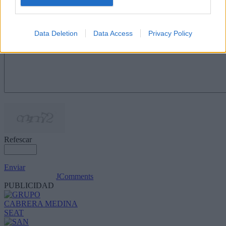
Nombre
(requerido)
Data Deletion
Data Access
Privacy Policy
Refescar
Enviar
JComments
PUBLICIDAD