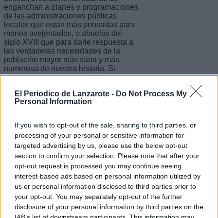
enganchan a planes y programaciones
de las administraciones públicas
locales que están más pensadas para
monos avejentados, o abuelos del
siglo XVIII que para darle respuesta a
las verdaderas necesidades de la
población mayor más sana y más
numerosa de nuestra historia. Si
parece que están preparadas para
tontos o por herederos de las granjas
El Periodico de Lanzarote -
Do Not Process My
soviéticas, donde todos tienen que
Personal Information
hacer al mismo tiempo lo mismo por
imperativo de un monitor juvenil. Que
sabe lo mismo de vejez que yo de la
If you wish to opt-out of the sale, sharing to third parties, or
cara oculta de la luna.
processing of your personal or sensitive information for
targeted advertising by us, please use the below opt-out
section to confirm your selection. Please note that after your
No estaría mal pasar página ya en esa
opt-out request is processed you may continue seeing
visión pueril de la isla de los piratas (o
interest-based ads based on personal information utilized by
de los viejos) y ponerse manos a la
us or personal information disclosed to third parties prior to
obra para adaptar servicios y
your opt-out. You may separately opt-out of the further
pretensiones a las necesidades que
disclosure of your personal information by third parties on the
van a venir. Si no es así, más de uno
de los nietos nos vendrán llorando sin
IAB’s list of downstream participants. This information may