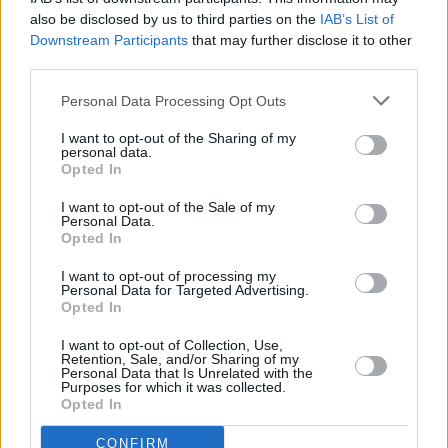
consuelo, asustados porque no saben
also be disclosed by us to third parties on the
IAB’s List of
quiénes les llevarán la comida a sus
Downstream Participants
that may further disclose it to other
abuelos si la gran mayoría son viejos.
third parties.
Por cierto, las residencias de oro (para
uso de ricos, nuevos ricos y corruptos
Personal Data Processing Opt Outs
de siempre) no dejan de ser
igualmente cárceles donde se les aleja
I want to opt-out of the Sharing of my
de la sociedad para tranquilidad de sus
personal data.
herederos, igual de ambiciosos, éticos
Opted In
y solidarios que ellos. Así que si no lo
hacen por nosotros, háganlo por
I want to opt-out of the Sale of my
ustedes.
Personal Data.
Opted In
Comentarios
I want to opt-out of processing my
Personal Data for Targeted Advertising.
#1
ya esta pensado
25-10-2024 21:42
Opted In
Quienes verdaderamente mandan no tienen
residencias de oro. Contratan a médicos,
fisioterapeutas, etc en sus casas.
I want to opt-out of Collection, Use,
Retention, Sale, and/or Sharing of my
Citar
Personal Data that Is Unrelated with the
Refrescar lista de comentarios
Purposes for which it was collected.
Opted In
Escribir un comentario
CONFIRM