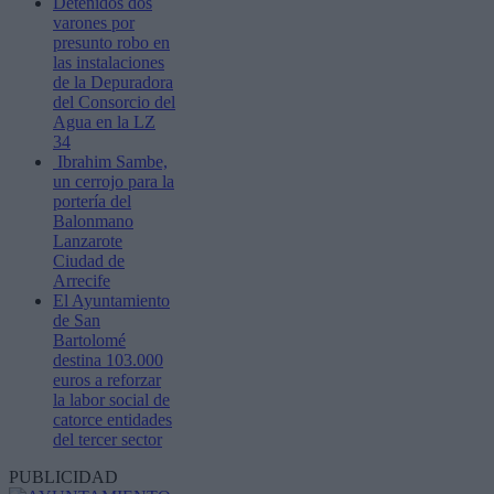
Detenidos dos
varones por
presunto robo en
las instalaciones
de la Depuradora
del Consorcio del
Agua en la LZ
34
Ibrahim Sambe,
un cerrojo para la
portería del
Balonmano
Lanzarote
Ciudad de
Arrecife
El Ayuntamiento
de San
Bartolomé
destina 103.000
euros a reforzar
la labor social de
catorce entidades
del tercer sector
PUBLICIDAD