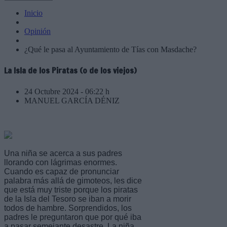
Inicio
Opinión
¿Qué le pasa al Ayuntamiento de Tías con Masdache?
La Isla de los Piratas (o de los viejos)
24 Octubre 2024 - 06:22 h
MANUEL GARCÍA DÉNIZ
Una niña se acerca a sus padres
llorando con lágrimas enormes.
Cuando es capaz de pronunciar
palabra más allá de gimoteos, les dice
que está muy triste porque los piratas
de la Isla del Tesoro se iban a morir
todos de hambre. Sorprendidos, los
padres le preguntaron que por qué iba
a pasar semejante desastre. La niña,