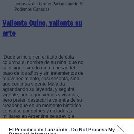
portavoz del Grupo Parlamentario Sí
Podemos Canarias
Valiente Quino, valiente su
arte
Dudé si incluir en el título de esta
columna el nombre de su niña, que no
solo sigue siendo niña a pesar del
paso de los años y sin tratamientos de
rejuvenecimiento, casi sesenta, sino
que continúa vigente Mafalda
agrandando su leyenda, y seguirá
vigente, por lo que vemos y vivimos,
pero preferí destacar la valentía de su
creador que en un momento histórico
convulso por golpes y dictaduras
militares en Argentina se atrevió a
publicar hilando fino, en 1964, una de
las tiras más populares, políticas y
El Periodico de Lanzarote -
Do Not Process My
críticas del arte contemporáneo del