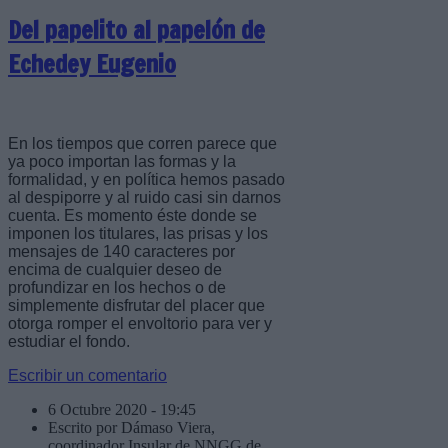
Del papelito al papelón de
Echedey Eugenio
En los tiempos que corren parece que
ya poco importan las formas y la
formalidad, y en política hemos pasado
al despiporre y al ruido casi sin darnos
cuenta. Es momento éste donde se
imponen los titulares, las prisas y los
mensajes de 140 caracteres por
encima de cualquier deseo de
profundizar en los hechos o de
simplemente disfrutar del placer que
otorga romper el envoltorio para ver y
estudiar el fondo.
Escribir un comentario
6 Octubre 2020 - 19:45
Escrito por Dámaso Viera,
coordinador Insular de NNGG de