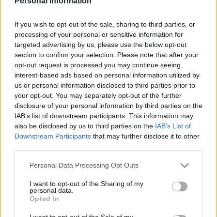
Personal Information
cómic.
El padre de Mafalda, Joaquín Salvador
If you wish to opt-out of the sale, sharing to third parties, or
Lavado (Quino), murió este 30 de
processing of your personal or sensitive information for
septiembre a los 88 años de edad en
targeted advertising by us, please use the below opt-out
su natal Argentina, aunque el
section to confirm your selection. Please note that after your
autoritarismo, la represión, el desprecio
opt-out request is processed you may continue seeing
a la educación, la corrupción, los
atentados medioambientales, las
interest-based ads based on personal information utilized by
guerras, el poco sentido común, la falta
us or personal information disclosed to third parties prior to
de solidaridad y un sinfín de
your opt-out. You may separately opt-out of the further
comportamientos globales, no dejan
disclosure of your personal information by third parties on the
morir a su hija mimada.
IAB’s list of downstream participants. This information may
also be disclosed by us to third parties on the
IAB’s List of
“¿Y no será que en este mundo hay
cada vez más gente y menos
Downstream Participants
that may further disclose it to other
personas?”, como ésta, han sido
third parties.
muchas las reflexiones de Quino que
acompañadas de trazos nos ayudaron
Personal Data Processing Opt Outs
a carburar el pensamiento crítico
durante nuestra infancia y juventud. Y
I want to opt-out of the Sharing of my
eso que Mafalda era en apariencia
personal data.
una tira solo para “adultos” que todos
Opted In
leíamos con interés en la prensa
escrita desde temprana edad.
I want to opt-out of the Sale of my