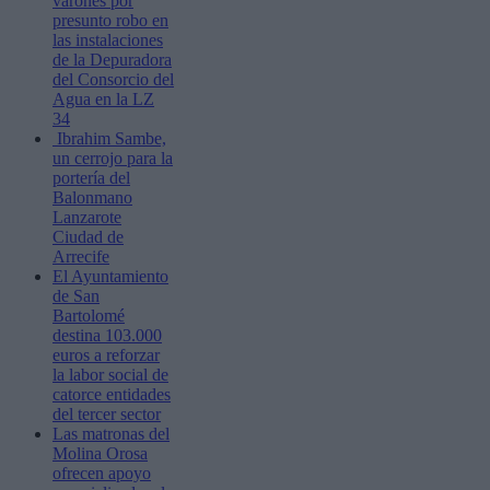
varones por
presunto robo en
las instalaciones
de la Depuradora
del Consorcio del
Agua en la LZ
34
Ibrahim Sambe,
un cerrojo para la
portería del
Balonmano
Lanzarote
Ciudad de
Arrecife
El Ayuntamiento
de San
Bartolomé
destina 103.000
euros a reforzar
la labor social de
catorce entidades
del tercer sector
Las matronas del
Molina Orosa
ofrecen apoyo