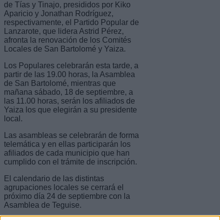
de Tías y Tinajo, presididos por Kiko
Aparicio y Jonathan Rodríguez,
respectivamente, el Partido Popular de
Lanzarote, que lidera Astrid Pérez,
afronta la renovación de los Comités
Locales de San Bartolomé y Yaiza.
Los Populares celebrarán esta tarde, a
partir de las 19.00 horas, la Asamblea
de San Bartolomé, mientras que
mañana sábado, 18 de septiembre, a
las 11.00 horas, serán los afiliados de
Yaiza los que elegirán a su presidente
local.
Las asambleas se celebrarán de forma
telemática y en ellas participarán los
afiliados de cada municipio que han
cumplido con el trámite de inscripción.
El calendario de las distintas
agrupaciones locales se cerrará el
próximo día 24 de septiembre con la
Asamblea de Teguise.