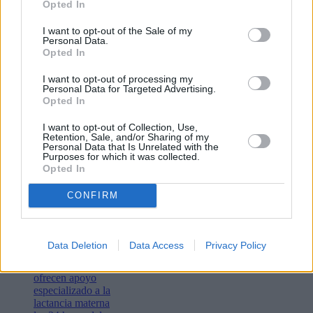
Opted In
I want to opt-out of the Sale of my
Personal Data.
Opted In
I want to opt-out of processing my
Personal Data for Targeted Advertising.
Opted In
Lo más leído
I want to opt-out of Collection, Use,
Retention, Sale, and/or Sharing of my
Bustamante,
Personal Data that Is Unrelated with the
Muchachito
Purposes for which it was collected.
Bombo Infierno
Opted In
y el festival La
Tiñosa & Más
CONFIRM
llenarán de
música Puerto
del Carmen este
fin de semana
Data Deletion
Data Access
Privacy Policy
Las matronas del
Molina Orosa
ofrecen apoyo
especializado a la
lactancia materna