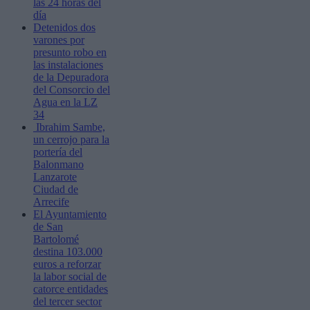
las 24 horas del
día
Detenidos dos
varones por
presunto robo en
las instalaciones
de la Depuradora
del Consorcio del
Agua en la LZ
34
Ibrahim Sambe,
un cerrojo para la
portería del
Balonmano
Lanzarote
Ciudad de
Arrecife
El Ayuntamiento
de San
Bartolomé
destina 103.000
euros a reforzar
la labor social de
catorce entidades
del tercer sector