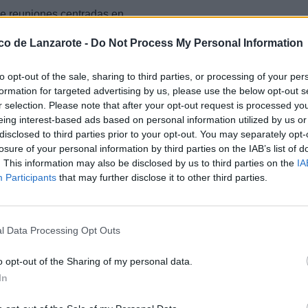
de reuniones centradas en
omo el acceso a la vivienda, el
 climático. Así, ha mantenido
ico de Lanzarote -
Do Not Process My Personal Information
s proyectos estratégicos que
 de trabajo que trasladará a
to opt-out of the sale, sharing to third parties, or processing of your per
formation for targeted advertising by us, please use the below opt-out s
ncias sobre políticas que se están
r selection. Please note that after your opt-out request is processed y
anismo y la movilidad sostenible
eing interest-based ads based on personal information utilized by us or
 programas en esta materia con
disclosed to third parties prior to your opt-out. You may separately opt-
ctos en Arrecife", señala Guillén,
losure of your personal information by third parties on the IAB’s list of
 y dar un salto en el bienestar de
. This information may also be disclosed by us to third parties on the
IA
Participants
that may further disclose it to other third parties.
o letargo que la han metido todos
 de lo que nos pasa en la capital
alta de iniciativas y de proyectos
arista, que ve que "Arrecife y
l Data Processing Opt Outs
actualidad. Podemos mejorar
o opt-out of the Sharing of my personal data.
idad para conocer algunas medidas
In
su Ayuntamiento destina alrededor
s de adquisición (en forma de
educidas (fondo de Vivienda),