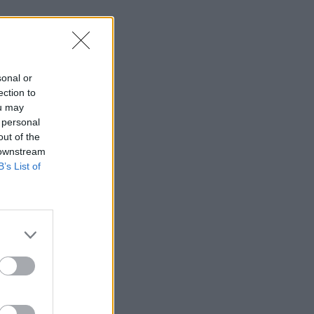
sonal or
ection to
ou may
 personal
out of the
 downstream
B’s List of