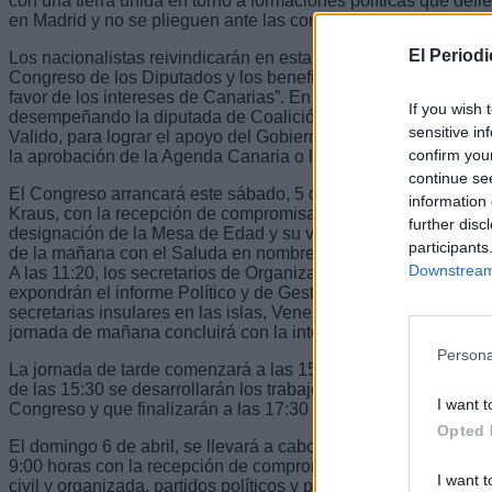
con una tierra unida en torno a formaciones políticas que defie
en Madrid y no se plieguen ante las consignas de los partidos 
El Period
Los nacionalistas reivindicarán en esta cita congresual, la imp
Congreso de los Diputados y los beneficios de “ampliar nuest
favor de los intereses de Canarias”. En esta línea, Toledo pu
If you wish 
desempeñando la diputada de Coalición Canaria en el Congre
sensitive in
Valido, para lograr el apoyo del Gobierno de España “en temas
confirm you
la aprobación de la Agenda Canaria o la gratuidad del transpor
continue se
El Congreso arrancará este sábado, 5 de abril, a las 9 de la m
information 
Kraus, con la recepción de compromisarios e invitados al acto.
further disc
designación de la Mesa de Edad y su votación. La apertura de
participants
de la mañana con el Saluda en nombre de CC Gran Canaria, anf
Downstream 
A las 11:20, los secretarios de Organización y General de CC,
expondrán el informe Político y de Gestión. Posteriormente, in
secretarias insulares en las islas, Venezuela y de los Jóvene
jornada de mañana concluirá con la intervención del Secretari
Persona
La jornada de tarde comenzará a las 15:00 horas con la constit
de las 15:30 se desarrollarán los trabajos de las tres ponenci
I want t
Congreso y que finalizarán a las 17:30 con un acto de convive
Opted 
El domingo 6 de abril, se llevará a cabo la segunda jornada 
9:00 horas con la recepción de compromisarios, invitados del p
I want t
civil y organizada, partidos políticos y prensa.