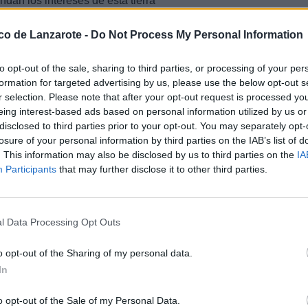
ndan los intereses de esta tierra
estatales”.
ico de Lanzarote -
Do Not Process My Personal Information
ortancia de tener voz y voto en el
ra base nacionalista en Madrid a
so como ejemplo el papel que está
to opt-out of the sale, sharing to third parties, or processing of your per
so de los Diputados, Cristina
formation for targeted advertising by us, please use the below opt-out s
 cruciales para esta tierra como
r selection. Please note that after your opt-out request is processed y
te”.
eing interest-based ads based on personal information utilized by us or
añana, en el auditorio Alfredo
disclosed to third parties prior to your opt-out. You may separately opt-
 A las 10:30 tendrá lugar la
losure of your personal information by third parties on the IAB’s list of
l Congreso se celebrará a las 11
. This information may also be disclosed by us to third parties on the
IA
itriona de esta cita nacionalista.
Participants
that may further disclose it to other third parties.
 David Toledo y Fernando Clavijo,
tervendrán los secretarios y
s Nacionalistas de Canarias. La
o General a las 12:35.
l Data Processing Opt Outs
ución de las Ponencias. A partir
as que protagonizan este VIII
o opt-out of the Sharing of my personal data.
ncia.
In
del Congreso que comenzará a las
artido, invitados de la sociedad
o opt-out of the Sale of my Personal Data.