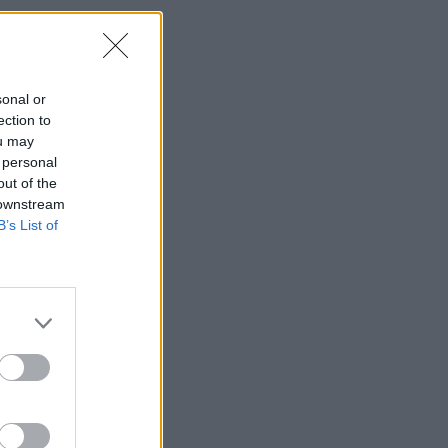
sonal or
ection to
ou may
 personal
out of the
 downstream
B’s List of