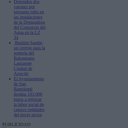
Detenidos dos
varones por
presunto robo en
las instalaciones
de la Depuradora
del Consorcio del
Agua en la LZ
34
Ibrahim Sambe,
un cerrojo para la
portería del
Balonmano
Lanzarote
Ciudad de
Arrecife
El Ayuntamiento
de San
Bartolomé
destina 103.000
euros a reforzar
la labor social de
catorce entidades
del tercer sector
PUBLICIDAD