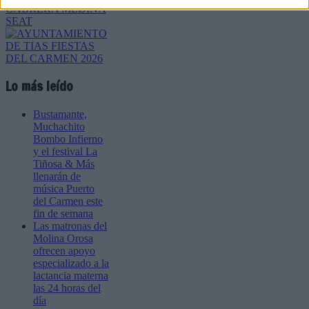
Lo más leído
Bustamante,
Muchachito
Bombo Infierno
y el festival La
Tiñosa & Más
llenarán de
música Puerto
del Carmen este
fin de semana
Las matronas del
Molina Orosa
ofrecen apoyo
especializado a la
lactancia materna
las 24 horas del
día