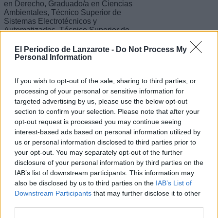
en Derecho, Graduado/a en Ciencias
Ambientales, Técnico Superior de
Sistemas Electrotécnicos y
Automatizados, Técnico Superior de
Integración Social o Técnico Superior
en Promoción de Igualdad de Género,
El Periodico de Lanzarote -
Do Not Process My
entre otros perfiles.
Personal Information
El objetivo principal del programa es
If you wish to opt-out of the sale, sharing to third parties, or
potenciar e incrementar las
posibilidades de inserción laboral de
processing of your personal or sensitive information for
personas con formación cualificada
targeted advertising by us, please use the below opt-out
pero sin experiencia previa en puestos
section to confirm your selection. Please note that after your
ajustados a su perfil profesional. Para
opt-out request is processed you may continue seeing
ello, los beneficiarios contarán con el
interest-based ads based on personal information utilized by
apoyo de dos tutores y un/a
us or personal information disclosed to third parties prior to
coordinador/a que supervisarán el
proceso de adaptación, así como de
your opt-out. You may separately opt-out of the further
gestores de prácticas en cada
disclosure of your personal information by third parties on the
departamento que les guiarán en el
IAB’s list of downstream participants. This information may
aprendizaje de las tareas y funciones
also be disclosed by us to third parties on the
IAB’s List of
correspondientes.
Downstream Participants
that may further disclose it to other
third parties.
Escribir un comentario